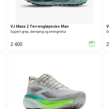
VJ Maxx 2 Terrengløpesko Man
V
Supert grep, demping og energiretur
S
2 400
2