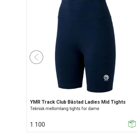
YMR Track Club Nordic Runrise Cap Navy
Hvit løpecaps med god lufting (OZ)
400