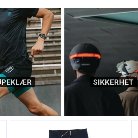
ØPEKLÆR
SIKKERHET