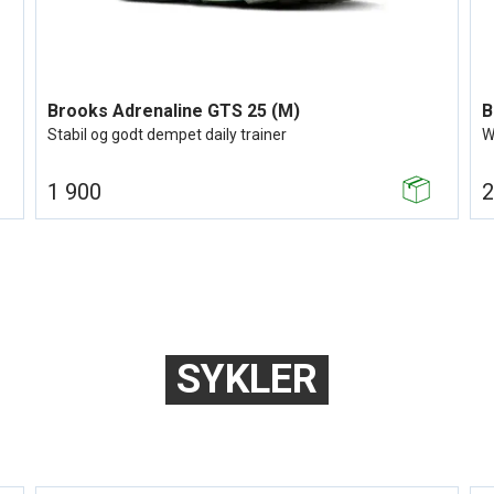
Brooks Adrenaline GTS 25 (M)
B
Stabil og godt dempet daily trainer
W
1 900
2
SYKLER