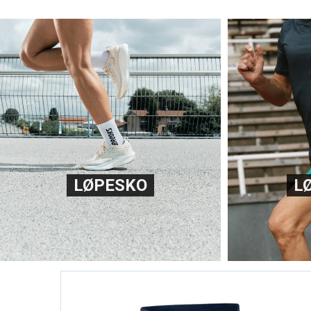
LØPESKO
L