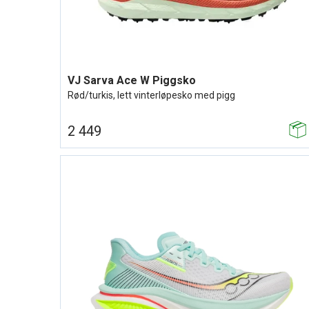
VJ Sarva Ace W Piggsko
Rød/turkis, lett vinterløpesko med pigg
2 449