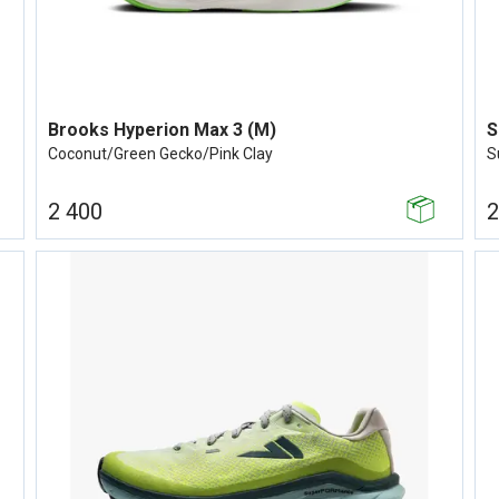
Brooks Hyperion Max 3 (M)
S
Coconut/Green Gecko/Pink Clay
S
2 400
2