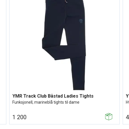
YMR Track Club Runrise T-shirt (M)
Y
Lett og hurtigtørkende t-skjorte
L
800
8