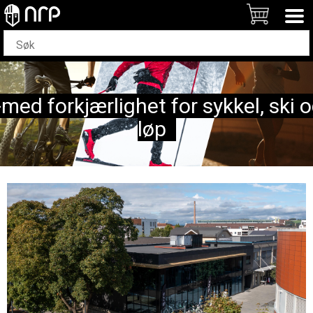
med forkjærlighet for sykkel, ski 
løp