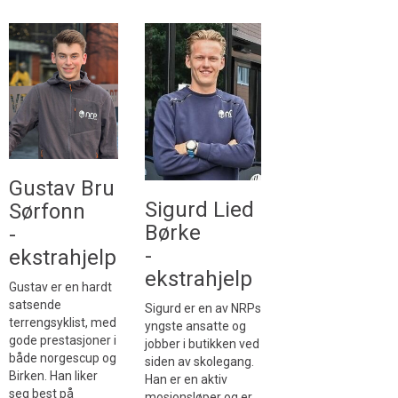
Gustav Bru
Sigurd Lied
Sørfonn
Børke
-
-
ekstrahjelp
ekstrahjelp
Gustav er en hardt
satsende
Sigurd er en av NRPs
terrengsyklist, med
yngste ansatte og
gode prestasjoner i
jobber i butikken ved
både norgescup og
siden av skolegang.
Birken. Han liker
Han er en aktiv
seg best på
mosjonsløper og er