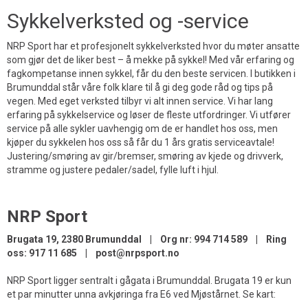
Sykkelverksted og -service
NRP Sport har et profesjonelt sykkelverksted hvor du møter ansatte
som gjør det de liker best – å mekke på sykkel! Med vår erfaring og
fagkompetanse innen sykkel, får du den beste servicen. I butikken i
Brumunddal står våre folk klare til å gi deg gode råd og tips på
vegen. Med eget verksted tilbyr vi alt innen service. Vi har lang
erfaring på sykkelservice og løser de fleste utfordringer. Vi utfører
service på alle sykler uavhengig om de er handlet hos oss, men
kjøper du sykkelen hos oss så får du 1 års gratis serviceavtale!
Justering/smøring av gir/bremser, smøring av kjede og drivverk,
stramme og justere pedaler/sadel, fylle luft i hjul.
NRP Sport
Brugata 19, 2380 Brumunddal | Org nr: 994 714 589 | Ring
oss: 917 11 685 | post@nrpsport.no
NRP Sport ligger sentralt i gågata i Brumunddal. Brugata 19 er kun
et par minutter unna avkjøringa fra E6 ved Mjøstårnet. Se kart: