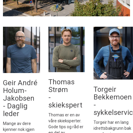
Thomas
Geir André
Torgeir
Strøm
Holum-
Bekkemoen
-
Jakobsen
-
skiekspert
- Daglig
sykkelservi
leder
Thomas er en av
våre skieksperter.
Torgeir har en lang
Mange av dere
Gode tips og råd er
idrettsbakgrunn bak
kjenner nok igjen
en del av