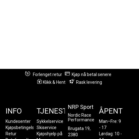
Forlenget retur
Kjøp nå betal senere
Klikk & Hent
Rask levering
NRP Sport
INFO
TJENESTER
ÅPENT
Nordic Race
Performance
Kundesenter
Sykkelservice
Man–Fre: 9
Kjøpsbetingelser
Skiservice
- 17
Brugata 19,
Retur
Kjøpshjelp på
Lørdag: 10 -
2380