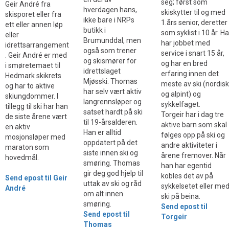
seg; først som
Geir André fra
hverdagen hans,
skiskytter til og med
skisporet eller fra
ikke bare i NRPs
1.års senior, deretter
ett eller annen løp
butikk i
som syklist i 10 år. H
eller
Brumunddal, men
har jobbet med
idrettsarrangement
også som trener
service i snart 15 år,
. Geir André er med
og skismører for
og har en bred
i smøretemaet til
idrettslaget
erfaring innen det
Hedmark skikrets
Mjøsski. Thomas
meste av ski (nordis
og har to aktive
har selv vært aktiv
og alpint) og
skiungdommer. I
langrennsløper og
sykkelfaget.
tillegg til ski har han
satset hardt på ski
Torgeir har i dag tre
de siste årene vært
til 19-årsalderen.
aktive barn som skal
en aktiv
Han er alltid
følges opp på ski og
mosjonsløper med
oppdatert på det
andre aktiviteter i
maraton som
siste innen ski og
årene fremover. Når
hovedmål.
smøring. Thomas
han har egentid
gir deg god hjelp til
kobles det av på
Send epost til Geir
uttak av ski og råd
sykkelsetet eller me
André
om alt innen
ski på beina.
smøring.
Send epost til
Send epost til
Torgeir
Thomas