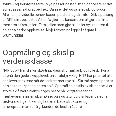
sykkel- og skiinteresserte. Mye passer nesten, men det beste er det
som passer akkurat perfekt. Sånn er det også med ski og sykkel.
Alle har individuelle behov, basert på alder og aktivitet. Slik tilpassing
er NRP sin spesialitet.Vi har fagkompetansen som utgjør den lille,
men store forskjellen. Forskjellen som gjør ski- eller sykkelturen til
en enda bedre opplevelse. Nisjeforretning ligger i gågata i
Brumunddal.
Oppmåling og skislip i
verdensklasse.
NRP Sport har ski for skøyting, klassisk , markaski og rulleski. For å
oppnå den gode skiopplevelsen er utstyr viktig. NRP har prioritet ute
hos leverandørene når det ankommer nye ski. Ski må nøye tilpasses
den enkelte løper og deres nivå. Oppmåling og slip av ski er noe vi er
stolte av å være blant Norges beste på. Vi fører ledende
merkevarene innen skismøring og skiutstyr og gjør løpende egne
testvurderinger. Ukentlig tester vi både strukturer og
smøreprodukter for å gi kunden de beste rådene.