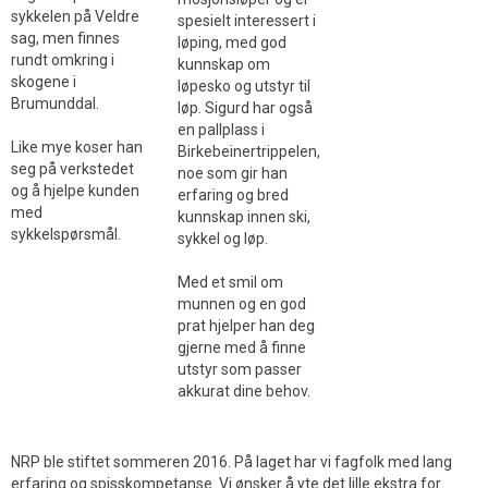
sykkelen på Veldre
spesielt interessert i
sag, men finnes
løping, med god
rundt omkring i
kunnskap om
skogene i
løpesko og utstyr til
Brumunddal.
løp. Sigurd har også
en pallplass i
Like mye koser han
Birkebeinertrippelen,
seg på verkstedet
noe som gir han
og å hjelpe kunden
erfaring og bred
med
kunnskap innen ski,
sykkelspørsmål.
sykkel og løp.
Med et smil om
munnen og en god
prat hjelper han deg
gjerne med å finne
utstyr som passer
akkurat dine behov.
NRP ble stiftet sommeren 2016. På laget har vi fagfolk med lang
erfaring og spisskompetanse. Vi ønsker å yte det lille ekstra for