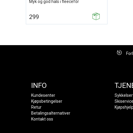
Myk og god hals i fleecefôr
299
For
INFO
TJEN
Kundesenter
Sykkelser
Kjøpsbetingelser
Skiservic
Retur
Kjøpshjel
Betalingsalternativer
Kontakt oss