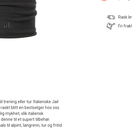
Rask le
Fri frak
rening eller tur. Italienske Jail
askt blitt en bestselger hos oss.
g mykhet, slik italiensk
denne til et supert tilbehør.
il alpint, langrenn, tur og fritid.