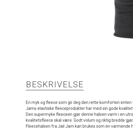
BESKRIVELSE
En myk og fleece som gir deg den rette komforten enten til t
Jams elastiske fleeceprodukter har med sin gode kvalitet r
Den supermyke fleeceen gjør denne halsen varm i en utroli
kvalitetsfleece skal være. Godt volum og riktig bredde gjør 
Fleecehalsen fra Jail Jam kan brukes som en varmende hals t