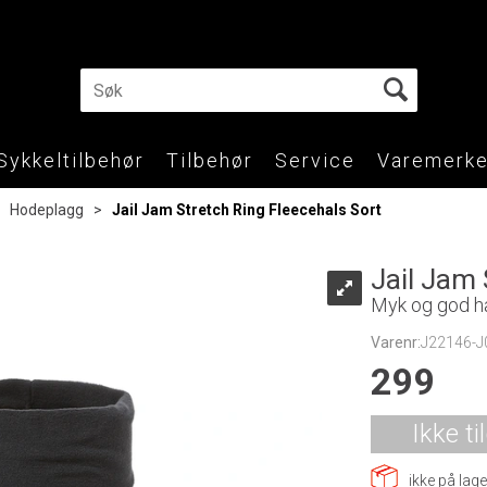
Sykkeltilbehør
Tilbehør
Service
Varemerke
>
Hodeplagg
>
Jail Jam Stretch Ring Fleecehals Sort
Jail Jam 
Myk og god ha
Varenr:
J22146-J
299
Ikke ti
ikke på lage