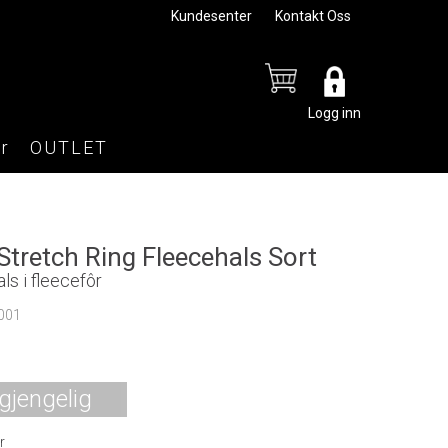
Kundesenter
Kontakt Oss
Logg inn
r
OUTLET
Stretch Ring Fleecehals Sort
ls i fleecefôr
001
lgjengelig
r