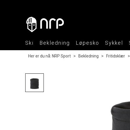
Ski
Bekledning
Løpesko
Sykkel
Her er du nå:
NRP Sport
>
Bekledning
>
Fritidsklær