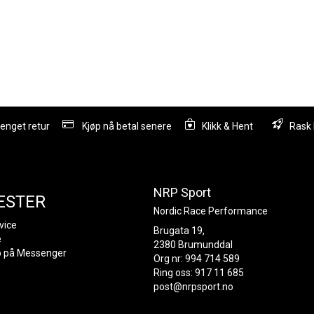
lenget retur
Kjøp nå betal senere
Klikk & Hent
Rask 
NRP Sport
ESTER
Nordic Race Performance
vice
Brugata 19,
e
2380 Brumunddal
p på Messenger
Org nr: 994 714 589
Ring oss: 917 11 685
post@nrpsport.no