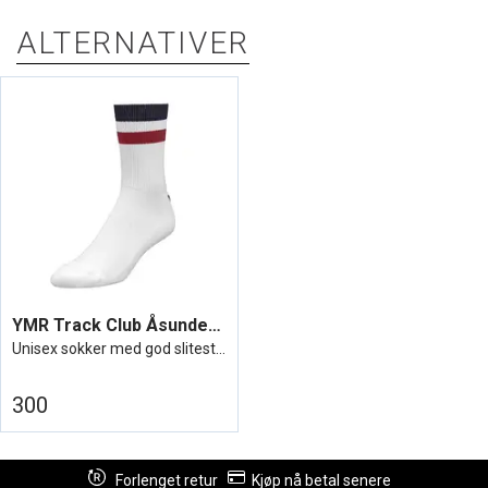
ALTERNATIVER
YMR Track Club Åsunden Mid Crew Socks
Unisex sokker med god slitestyrke
300
Forlenget retur
Kjøp nå betal senere