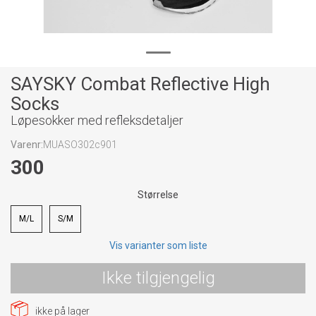
SAYSKY Combat Reflective High
Socks
Løpesokker med refleksdetaljer
Varenr:
MUASO302c901
300
Størrelse
M/L
S/M
Vis varianter som liste
Ikke tilgjengelig
ikke på lager