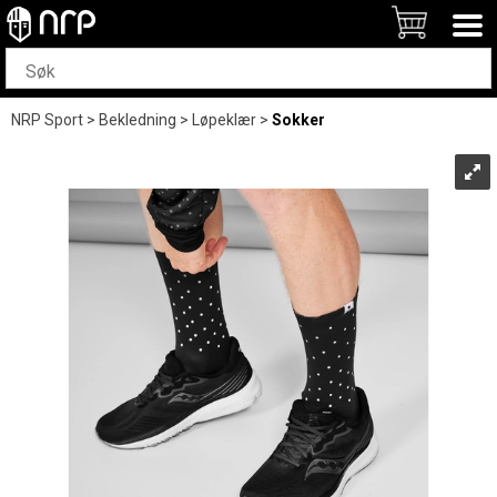
NRP Sport
>
Bekledning
>
Løpeklær
>
Sokker