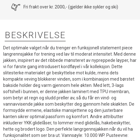
Fri frakt over kr. 2000,- (gjelder ikke sykler og ski)
BESKRIVELSE
Det optimale valget når du trenger en funksjonell statement piece
langrennsjakke for trening ved lav til moderat intensitet. Med denne
jakken, inspirert av det ribbede mønsteret av nypreppede løyper, har
vi for første gang introdusert kordfløyel i vår kolleksjon. Dette
slitesterke materialet gir beskyttelse mot kulde, mens dets
kompakte veving blokkerer vinden, som i kombinasjon med børstet
bakside holder deg varm gjennom hele økten. Med lett, 3-lags
softshell i bunnen, er denne jakken laminert med TPU membran,
som betyr at regn og sludd preller av, så du får en vind- og
vannavvisende jakke som beskytter deg gjennom hele skiøkten. De
formsydde ermene, elastiske mansjettene og den justerbare
kanten sikrer optimal passform og komfort. Andre attributter
inkluderer YKK glidelåser, to lommer med glidelås, hakebeskytter,
hette og brodert logo. Den perfekte langrgennsjakken når du vil ha
funksjonalitet som ser bra ut. Vannsøyle: 10.000 WP. Pusteevne: