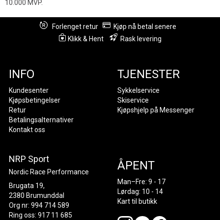
10.000 MVP.
Forlenget retur
Kjøp nå betal senere
Klikk & Hent
Rask levering
INFO
TJENESTER
Kundesenter
Sykkelservice
Kjøpsbetingelser
Skiservice
Retur
Kjøpshjelp på Messenger
Betalingsalternativer
Kontakt oss
NRP Sport
ÅPENT
Nordic Race Performance
Man–Fre: 9 - 17
Brugata 19,
Lørdag: 10 - 14
2380 Brumunddal
Kart til butikk
Org nr: 994 714 589
Ring oss: 917 11 685