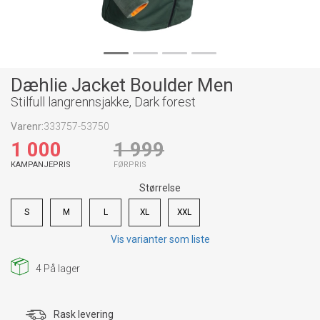
Dæhlie Jacket Boulder Men
Stilfull langrennsjakke, Dark forest
Varenr:
333757-53750
1 000
1 999
KAMPANJEPRIS
FØRPRIS
Størrelse
S
M
L
XL
XXL
Vis varianter som liste
4
På lager
Rask levering