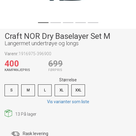
Craft NOR Dry Baselayer Set M
Langermet undertrøye og longs
Varenr:
1916975-396900
400
699
KAMPANJEPRIS
FØRPRIS
Størrelse
S
M
L
XL
XXL
Vis varianter som liste
13
På lager
Rask levering