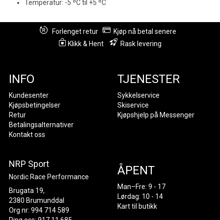
Temperatur: -5 ºC til +5 ºC
Forlenget retur
Kjøp nå betal senere
Klikk & Hent
Rask levering
INFO
TJENESTER
Kundesenter
Sykkelservice
Kjøpsbetingelser
Skiservice
Retur
Kjøpshjelp på Messenger
Betalingsalternativer
Kontakt oss
NRP Sport
ÅPENT
Nordic Race Performance
Man–Fre: 9 - 17
Brugata 19,
Lørdag: 10 - 14
2380 Brumunddal
Kart til butikk
Org nr: 994 714 589