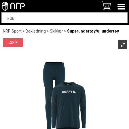
NRP Sport
>
Bekledning
>
Skiklær
>
Superundertøy/ullundertøy
43%