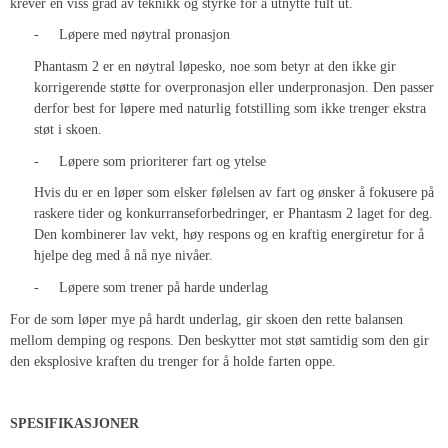
krever en viss grad av teknikk og styrke for å utnytte fult ut.
-
Løpere med nøytral pronasjon
Phantasm 2 er en nøytral løpesko, noe som betyr at den ikke gir
korrigerende støtte for overpronasjon eller underpronasjon. Den passer
derfor best for løpere med naturlig fotstilling som ikke trenger ekstra
støt i skoen.
-
Løpere som prioriterer fart og ytelse
Hvis du er en løper som elsker følelsen av fart og ønsker å fokusere på
raskere tider og konkurranseforbedringer, er Phantasm 2 laget for deg.
Den kombinerer lav vekt, høy respons og en kraftig energiretur for å
hjelpe deg med å nå nye nivåer.
-
Løpere som trener på harde underlag
For de som løper mye på hardt underlag, gir skoen den rette balansen
mellom demping og respons. Den beskytter mot støt samtidig som den gir
den eksplosive kraften du trenger for å holde farten oppe.
SPESIFIKASJONER