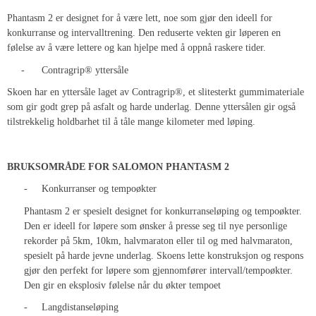
Phantasm 2 er designet for å være lett, noe som gjør den ideell for
konkurranse og intervalltrening. Den reduserte vekten gir løperen en
følelse av å være lettere og kan hjelpe med å oppnå raskere tider.
- Contragrip® yttersåle
Skoen har en yttersåle laget av Contragrip®, et slitesterkt gummimateriale
som gir godt grep på asfalt og harde underlag. Denne yttersålen gir også
tilstrekkelig holdbarhet til å tåle mange kilometer med løping.
BRUKSOMRÅDE FOR SALOMON PHANTASM 2
-
Konkurranser og tempoøkter
Phantasm 2 er spesielt designet for konkurranseløping og tempoøkter.
Den er ideell for løpere som ønsker å presse seg til nye personlige
rekorder på 5km, 10km, halvmaraton eller til og med halvmaraton,
spesielt på harde jevne underlag. Skoens lette konstruksjon og respons
gjør den perfekt for løpere som gjennomfører intervall/tempoøkter.
Den gir en eksplosiv følelse når du økter tempoet
-
Langdistanseløping