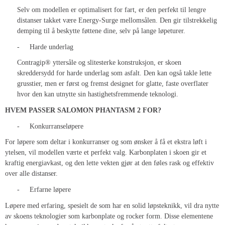
Selv om modellen er optimalisert for fart, er den perfekt til lengre
distanser takket være Energy-Surge mellomsålen. Den gir tilstrekkelig
demping til å beskytte føttene dine, selv på lange løpeturer.
-
Harde underlag
Contragip® yttersåle og slitesterke konstruksjon, er skoen
skreddersydd for harde underlag som asfalt. Den kan også takle lette
grusstier, men er først og fremst designet for glatte, faste overflater
hvor den kan utnytte sin hastighetsfremmende teknologi.
HVEM PASSER SALOMON PHANTASM 2 FOR?
-
Konkurranseløpere
For løpere som deltar i konkurranser og som ønsker å få et ekstra løft i
ytelsen, vil modellen værte et perfekt valg. Karbonplaten i skoen gir et
kraftig energiavkast, og den lette vekten gjør at den føles rask og effektiv
over alle distanser.
-
Erfarne løpere
Løpere med erfaring, spesielt de som har en solid løpsteknikk, vil dra nytte
av skoens teknologier som karbonplate og rocker form. Disse elementene