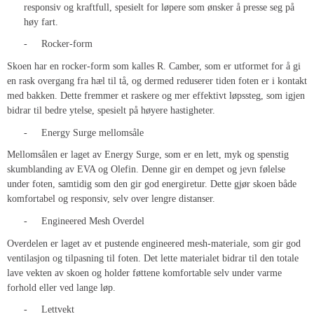
responsiv og kraftfull, spesielt for løpere som ønsker å presse seg på
høy fart.
-
Rocker-form
Skoen har en rocker-form som kalles R. Camber, som er utformet for å gi
en rask overgang fra hæl til tå, og dermed reduserer tiden foten er i kontakt
med bakken. Dette fremmer et raskere og mer effektivt løpssteg, som igjen
bidrar til bedre ytelse, spesielt på høyere hastigheter.
-
Energy Surge mellomsåle
Mellomsålen er laget av Energy Surge, som er en lett, myk og spenstig
skumblanding av EVA og Olefin. Denne gir en dempet og jevn følelse
under foten, samtidig som den gir god energiretur. Dette gjør skoen både
komfortabel og responsiv, selv over lengre distanser.
-
Engineered Mesh Overdel
Overdelen er laget av et pustende engineered mesh-materiale, som gir god
ventilasjon og tilpasning til foten. Det lette materialet bidrar til den totale
lave vekten av skoen og holder føttene komfortable selv under varme
forhold eller ved lange løp.
-
Lettvekt