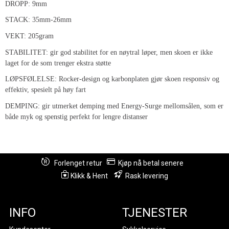
DROPP: 9mm
STACK: 35mm-26mm
VEKT: 205gram
STABILITET: gir god stabilitet for en nøytral løper, men skoen er ikke
laget for de som trenger ekstra støtte
LØPSFØLELSE: Rocker-design og karbonplaten gjør skoen responsiv og
effektiv, spesielt på høy fart
DEMPING: gir utmerket demping med Energy-Surge mellomsålen, som er
både myk og spenstig perfekt for lengre distanser
Forlenget retur
Kjøp nå betal senere
Klikk & Hent
Rask levering
INFO
TJENESTER