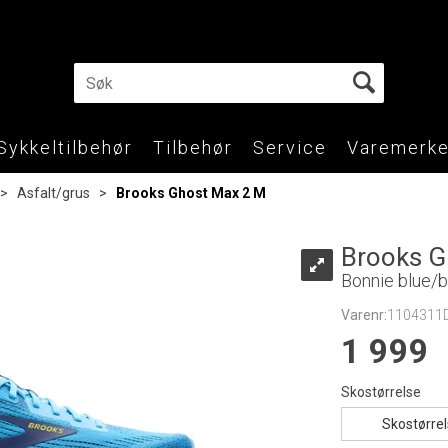
Sykkeltilbehør
Tilbehør
Service
Varemerke
>
Asfalt/grus
>
Brooks Ghost Max 2 M
Brooks G
Bonnie blue/b
Varenr:
1104311
1 999
Skostørrelse
Skostørre