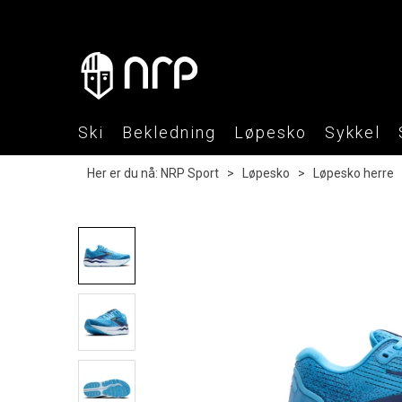
Ski
Bekledning
Løpesko
Sykkel
Her er du nå:
NRP Sport
>
Løpesko
>
Løpesko herre