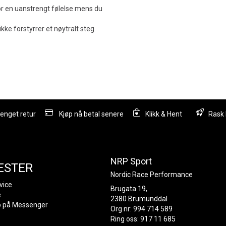
or en uanstrengt følelse mens du
ikke forstyrrer et nøytralt steg.
lenget retur
Kjøp nå betal senere
Klikk & Hent
Rask 
NRP Sport
ESTER
Nordic Race Performance
vice
Brugata 19,
e
2380 Brumunddal
p på Messenger
Org nr: 994 714 589
Ring oss: 917 11 685