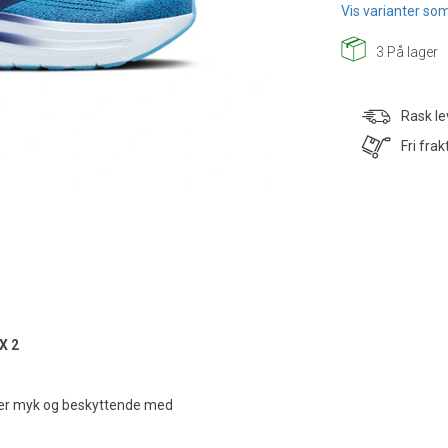
Vis varianter som
3
På lager
Rask le
Fri frak
X 2
r myk og beskyttende med