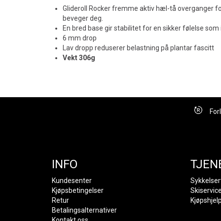
Glideroll Rocker fremme aktiv hæl-tå overganger f
beveger deg.
En bred base gir stabilitet for en sikker følelse som 
6 mm drop
Lav dropp reduserer belastning på plantar fascitt
Vekt 306g
For
INFO
TJEN
Kundesenter
Sykkelser
Kjøpsbetingelser
Skiservic
Retur
Kjøpshjel
Betalingsalternativer
Kontakt oss