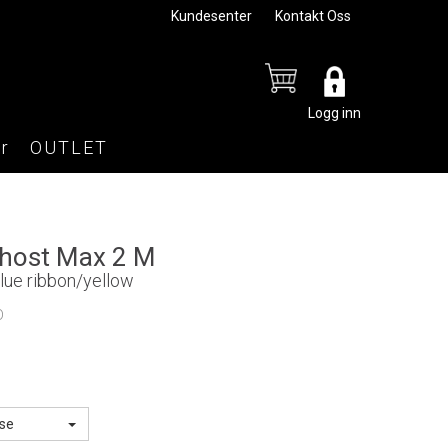
Kundesenter
Kontakt Oss
Logg inn
r
OUTLET
host Max 2 M
lue ribbon/yellow
D
lse