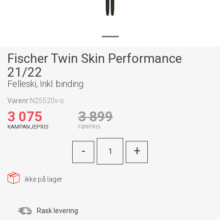
Fischer Twin Skin Performance
21/22
Felleski, Inkl. binding
Varenr:
N25520v-s
3 075
3 899
KAMPANJEPRIS
FØRPRIS
-
+
ikke på lager
Rask levering