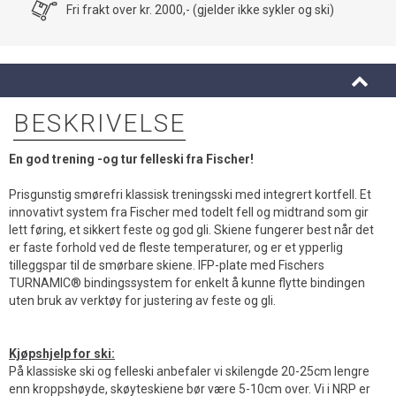
Fri frakt over kr. 2000,- (gjelder ikke sykler og ski)
BESKRIVELSE
En god trening -og tur felleski fra Fischer!
Prisgunstig smørefri klassisk treningsski med integrert kortfell. Et
innovativt system fra Fischer med todelt fell og midtrand som gir
lett føring, et sikkert feste og god gli. Skiene fungerer best når det
er faste forhold ved de fleste temperaturer, og er et ypperlig
tilleggspar til de smørbare skiene. IFP-plate med Fischers
TURNAMIC® bindingssystem for enkelt å kunne flytte bindingen
uten bruk av verktøy for justering av feste og gli.
Kjøpshjelp for ski:
På klassiske ski og felleski anbefaler vi skilengde 20-25cm lengre
enn kroppshøyde, skøyteskiene bør være 5-10cm over. Vi i NRP er