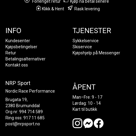
Forlenget retur
Kjøp nå betal senere
Klikk & Hent
Rask levering
INFO
TJENESTER
Kundesenter
Sykkelservice
Kjøpsbetingelser
Skiservice
Retur
Kjøpshjelp på Messenger
Betalingsalternativer
Kontakt oss
NRP Sport
ÅPENT
Nordic Race Performance
Man–Fre: 9 - 17
Brugata 19,
Lørdag: 10 - 14
2380 Brumunddal
Kart til butikk
Org nr: 994 714 589
Ring oss: 917 11 685
post@nrpsport.no