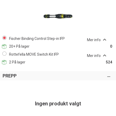
Fischer Binding Control Step-in IFP
Mer info
20+
På lager
0
Rottefella MOVE Switch Kit IFP
Mer info
2
På lager
524
PREPP
Ingen produkt valgt