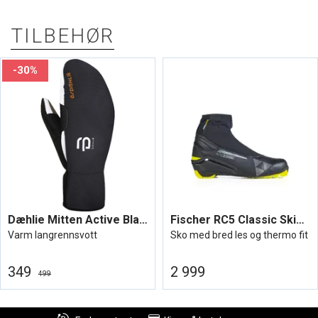
TILBEHØR
30%
Dæhlie Mitten Active Black/snow white
Fischer RC5 Classic Skisko
Varm langrennsvott
Sko med bred les og thermo fit
349
2 999
499