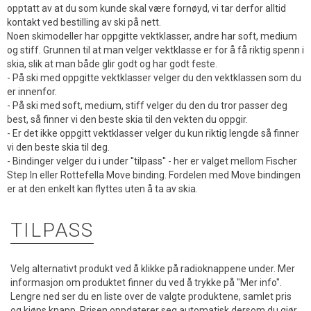
opptatt av at du som kunde skal være fornøyd, vi tar derfor alltid
kontakt ved bestilling av ski på nett.
Noen skimodeller har oppgitte vektklasser, andre har soft, medium
og stiff. Grunnen til at man velger vektklasse er for å få riktig spenn i
skia, slik at man både glir godt og har godt feste.
- På ski med oppgitte vektklasser velger du den vektklassen som du
er innenfor.
- På ski med soft, medium, stiff velger du den du tror passer deg
best, så finner vi den beste skia til den vekten du oppgir.
- Er det ikke oppgitt vektklasser velger du kun riktig lengde så finner
vi den beste skia til deg.
- Bindinger velger du i under ''tilpass'' - her er valget mellom Fischer
Step In eller Rottefella Move binding. Fordelen med Move bindingen
er at den enkelt kan flyttes uten å ta av skia.
TILPASS
Velg alternativt produkt ved å klikke på radioknappene under. Mer
informasjon om produktet finner du ved å trykke på "Mer info".
Lengre ned ser du en liste over de valgte produktene, samlet pris
og kjøps knapp. Prisen oppdaterer seg automatisk dersom du gjør