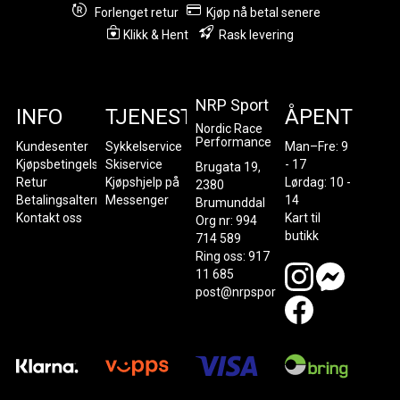
Forlenget retur
Kjøp nå betal senere
Klikk & Hent
Rask levering
NRP Sport
INFO
TJENESTER
ÅPENT
Nordic Race
Performance
Kundesenter
Sykkelservice
Man–Fre: 9
Kjøpsbetingelser
Skiservice
- 17
Brugata 19,
Retur
Kjøpshjelp på
Lørdag: 10 -
2380
Betalingsalternativer
Messenger
14
Brumunddal
Kontakt oss
Kart til
Org nr: 994
butikk
714 589
Ring oss: 917
11 685
post@nrpsport.no