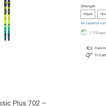
Skilengde
192cm
197
Vis varianter som
11
På lager
Rask le
Fri frak
sic Plus 702 –