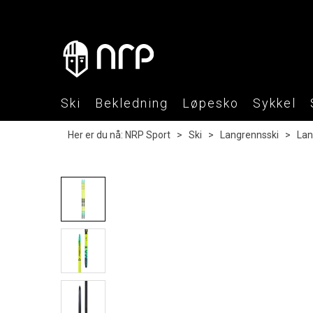
Ski
Bekledning
Løpesko
Sykkel
Her er du nå:
NRP Sport
>
Ski
>
Langrennsski
>
Lan