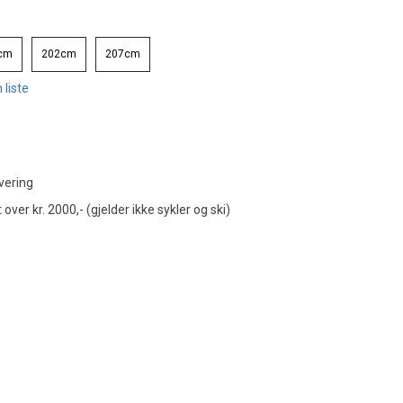
cm
202cm
207cm
 liste
vering
t over kr. 2000,- (gjelder ikke sykler og ski)