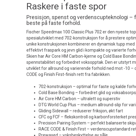
Raskere i faste spor
Presisjon, spenst og verdenscupteknologi – 
beste på faste forhold.
Fischer Speedmax 100 Classic Plus 702 er den nyeste to
spesialutviklet med 702-konstruksjon for å prestere optim
unike konstruksjonen kombinerer en dynamisk tupp med en
effektivt fraspark og jevn glid i kompakte og varierte forh
Skien har Air Core HM Carbon-kjerne og Cold Base Bondin
spennstabilitet og forbedret voksopptak. Den er utstyrt m
utviklet for allround og varierende forhold ned mot -10
CODE og Finish First-finish rett fra fabrikken.
702-konstruksjon – optimal for faste og kalde forh
Cold Base Bonding – forbedret glid og voksabsorps
Air Core HM Carbon – ultralett og superstiv
DTG World Cup Plus – medium allround-slip for var
Gliding Sidewall – reduserer friksjon, økt fart
CFC og FCF – flekskontroll og karbonforsterket pres
Precision Pairing System – perfekt balanserte skip
RACE CODE & Finish First – verdenscupstandard ret
Prewaxed – voksbeskyttelse av såle.