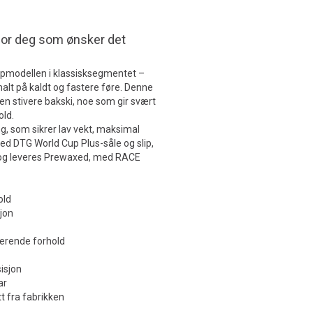
for deg som ønsker det
ppmodellen i klassisksegmentet –
alt på kaldt og fastere føre. Denne
 stivere bakski, noe som gir svært
old.
g, som sikrer lav vekt, maksimal
ed DTG World Cup Plus-såle og slip,
 – og leveres Prewaxed, med RACE
old
jon
ierende forhold
isjon
ar
t fra fabrikken