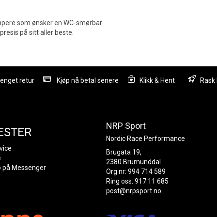
kiløpere som ønsker en WC-smørbar
presis på sitt aller beste.
lenget retur
Kjøp nå betal senere
Klikk & Hent
Rask 
NRP Sport
ESTER
Nordic Race Performance
vice
Brugata 19,
e
2380 Brumunddal
p på Messenger
Org nr: 994 714 589
Ring oss: 917 11 685
post@nrpsport.no