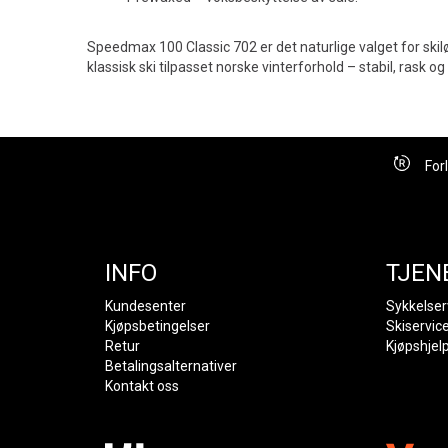
Speedmax 100 Classic 702 er det naturlige valget for s
klassisk ski tilpasset norske vinterforhold – stabil, rask og 
For
INFO
TJEN
Kundesenter
Sykkelser
Kjøpsbetingelser
Skiservic
Retur
Kjøpshjel
Betalingsalternativer
Kontakt oss