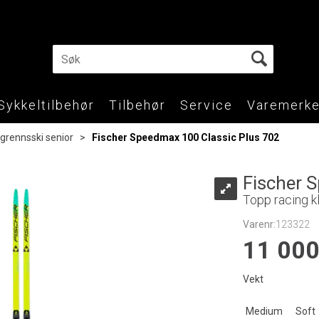
Sykkeltilbehør
Tilbehør
Service
Varemerke
grennsski senior
>
Fischer Speedmax 100 Classic Plus 702
Fischer 
Topp racing k
Varenr:
123322
11 00
Vekt
Medium
Soft