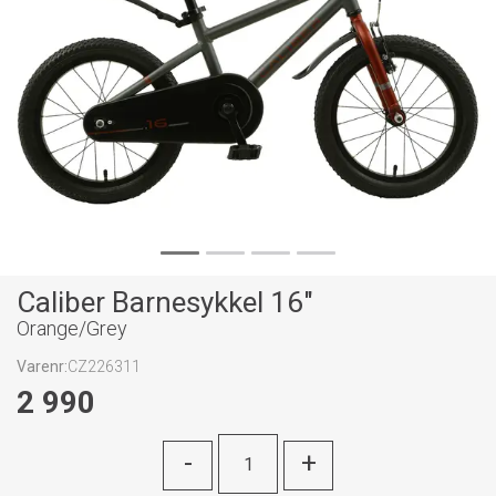
Caliber Barnesykkel 16"
Orange/Grey
Varenr:
CZ226311
2 990
-
+