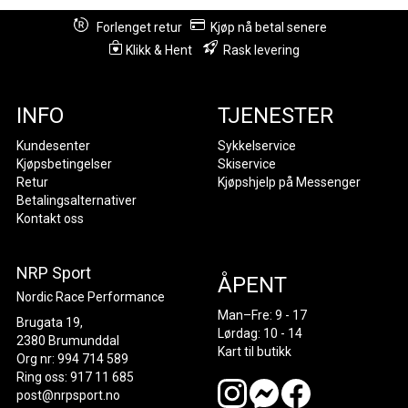
Forlenget retur
Kjøp nå betal senere
Klikk & Hent
Rask levering
INFO
TJENESTER
Kundesenter
Sykkelservice
Kjøpsbetingelser
Skiservice
Retur
Kjøpshjelp på Messenger
Betalingsalternativer
Kontakt oss
NRP Sport
ÅPENT
Nordic Race Performance
Man–Fre: 9 - 17
Brugata 19,
Lørdag: 10 - 14
2380 Brumunddal
Kart til butikk
Org nr: 994 714 589
Ring oss: 917 11 685
post@nrpsport.no