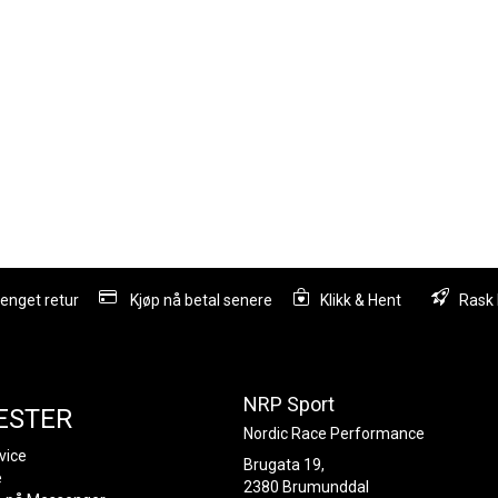
lenget retur
Kjøp nå betal senere
Klikk & Hent
Rask 
NRP Sport
ESTER
Nordic Race Performance
vice
Brugata 19,
e
2380 Brumunddal