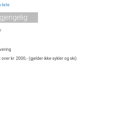
 liste
lgjengelig
r
vering
t over kr. 2000,- (gjelder ikke sykler og ski)