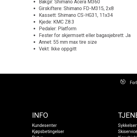
Bakgir: Shimano Acera M360
Girskiftere: Shimano FD-M315, 2x8
Kassett: Shimano CS-HG31, 11x34
Kjede: KMC Z8.3
Pedaler: Platform
Fester for skjermsett eller bagasjebrett: Ja
Annet: 55 mm max tire size
Vekt: Ikke oppgitt
For
INFO
TJEN
Kundesenter
Sykkelser
Kjøpsbetingelser
Skiservic