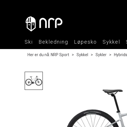
Ski
Bekledning
Løpesko
Sykkel
Her er du nå:
NRP Sport
>
Sykkel
>
Sykler
>
Hybrid