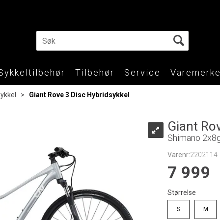
Sykkeltilbehør
Tilbehør
Service
Varemerke
sykkel
>
Giant Rove 3 Disc Hybridsykkel
Giant Rov
Shimano 2x8g
Varenr:
2202114
7 999
Størrelse
S
M