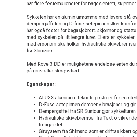
har flere festemuligheter for bagesjebrett, skjermer 
Sykkelen har en aluminiumramme med lavere stå
dempergaffelen og D-fuse setepinnen øker komfor
har også fester for bagasjebrett, skjermer og støtte
med sykkelen på litt lengre turer. Ellers er sykkelen 
med ergonomiske holker, hydrauliske skivebremser 
fra Shimano.
Med Rove 3 DD er mulighetene endeløse enten du sk
på grus eller skogsstier!
Egenskaper:
ALUXX aluminium teknologi sørger for en ster
D-Fuse setepinnen demper vibrasjoner og gir 
Dempergaffel fra SR Suntour gjør sykkelturen
Hydrauliske skivebremser fra Tektro sikrer d
trenger det
Girsystem fra Shimano som er driftssikkert og