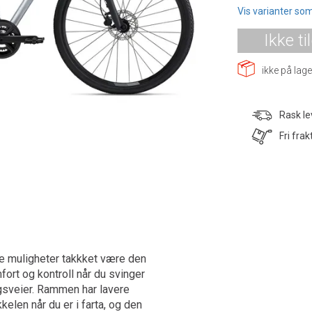
Vis varianter som
Ikke ti
ikke på lage
Rask le
Fri frak
e muligheter takkket være den
rt og kontroll når du svinger
ogsveier. Rammen har lavere
elen når du er i farta, og den