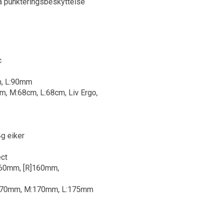
a punkteringsbeskyttelse
c
m, L:90mm
m, M:68cm, L:68cm, Liv Ergo,
4g eiker
ect
]160mm, [R]160mm,
S:170mm, M:170mm, L:175mm