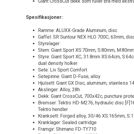
Giant CrossCut dekk som ruller bra med ekstr
Spesifikasjoner:
Ramme: ALUXX-Grade Aluminum, disc
Gaffel: SR Suntour NEX HLO 700C, 63mm, dis
Styrelager:
Stem: Giant Sport XS:70mm, S:80mm, M:80m
Styre: Giant Sport XC, 31.8mm XS:64cm, S:64c
dual density holker
Sete: Liv Sport Comfort
Setepinne: Giant D-Fuse, alloy
Hjulsett: Giant GX Disc, aluminum, stainless 1
Akslinger: Alloy, 28h
Dekk: Giant CrossCut, 700x42c, puncture prot
Bremser: Tektro HD-M276, hydraulic disc [F
Tektro hendler
Kranksett: Forged alloy, 30/46 XS:165mm, 
Kranklager: Sealed cartridge
Framgir: Shimano FD-TY710