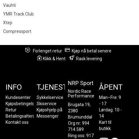
Vauhti
YMR Track Club
Xtep
Compressport
Forlenget retur
Kjøp nå betal senere
Klikk & Hent
Rask levering
NRP Sport
INFO
TJENESTER
ÅPENT
Nordic Race
Performance
Kundesenter
Sykkelservice
Man–Fre: 9
Kjøpsbetingelser
Skiservice
- 17
Brugata 19,
Retur
Kjøpshjelp på
Lørdag: 10 -
2380
Betalingsalternativer
Messenger
14
Brumunddal
Kontakt oss
Kart til
Org nr: 994
butikk
714 589
Ring oss: 917