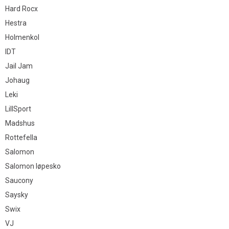
Hard Rocx
Hestra
Holmenkol
IDT
Jail Jam
Johaug
Leki
LillSport
Madshus
Rottefella
Salomon
Salomon løpesko
Saucony
Saysky
Swix
VJ