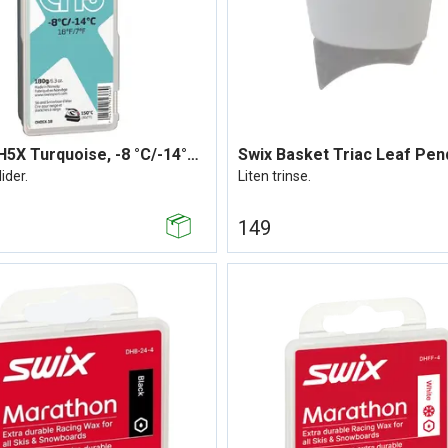
SWIX CH5X Turquoise, -8 °C/-14°C, 180g
Swix Basket Triac Leaf Pen
lider.
Liten trinse.
149