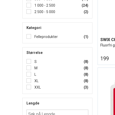
1 000 - 2 500
(24)
2 500 - 5 000
(2)
Kategori
Felleprodukter
(1)
Fluorfri g
Størrelse
199
S
(8)
M
(8)
L
(8)
XL
(8)
XXL
(3)
Lengde