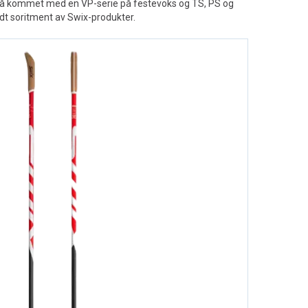
også kommet med en VP-serie på festevoks og TS, PS og
redt soritment av Swix-produkter.