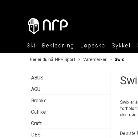
Ski
Bekledning
Løpesko
Sykkel
Her er du nå:
NRP Sport
>
Varemerker
>
Swix
Swi
ABUS
AGU
Brooks
Swix er a
forhold t
Catlike
skismøri
Craft
De siste 
DBS