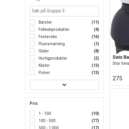
Børster
(11)
Felleskiprodukter
(4)
Festevoks
(16)
Fluorsmørning
(1)
Glider
(8)
Hurtigprodukter
(2)
Stor trin
Klister
(13)
Pulver
(13)
275
Pris
1 - 100
(10)
100 - 500
(77)
500 - 1 000
(17)