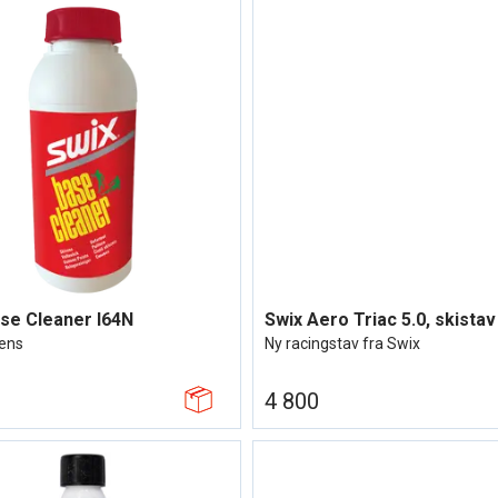
se Cleaner I64N
Swix Aero Triac 5.0, skistav
rens
Ny racingstav fra Swix
4 800