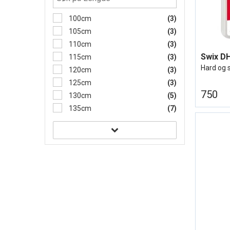
100cm
(3)
105cm
(3)
110cm
(3)
Swix D
115cm
(3)
Hard og s
120cm
(3)
125cm
(3)
750
130cm
(5)
135cm
(7)