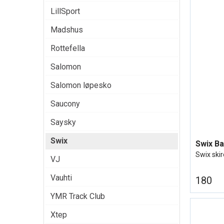
LillSport
Madshus
Rottefella
Salomon
Salomon løpesko
Saucony
Saysky
Swix
Swix Ba
Swix ski
VJ
Vauhti
180
YMR Track Club
Xtep