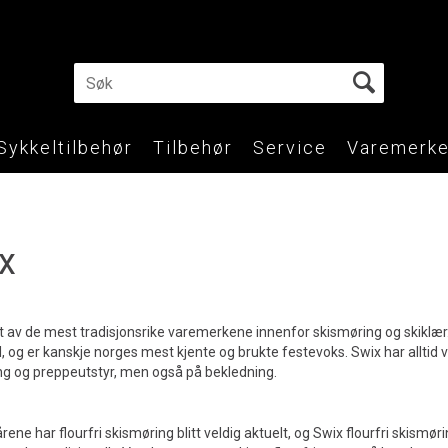
Sykkeltilbehør
Tilbehør
Service
Varemerke
x
t av de mest tradisjonsrike varemerkene innenfor skismøring og skiklær.
il, og er kanskje norges mest kjente og brukte festevoks. Swix har alltid 
ng og preppeutstyr, men også på bekledning.
årene har flourfri skismøring blitt veldig aktuelt, og Swix flourfri skismø