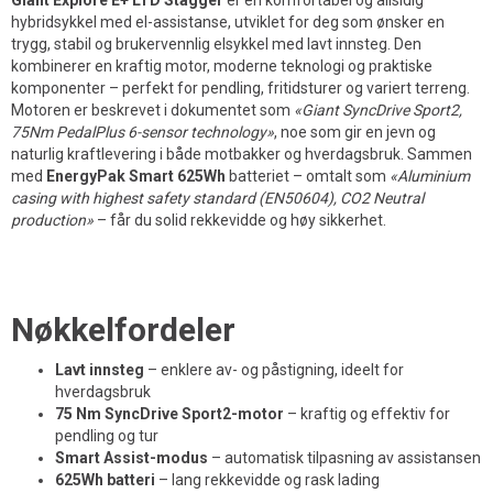
Giant Explore E+ LTD Stagger
er en komfortabel og allsidig
hybridsykkel med el-assistanse, utviklet for deg som ønsker en
trygg, stabil og brukervennlig elsykkel med lavt innsteg. Den
kombinerer en kraftig motor, moderne teknologi og praktiske
komponenter – perfekt for pendling, fritidsturer og variert terreng.
Motoren er beskrevet i dokumentet som
«Giant SyncDrive Sport2,
75Nm PedalPlus 6-sensor technology»
, noe som gir en jevn og
naturlig kraftlevering i både motbakker og hverdagsbruk. Sammen
med
EnergyPak Smart 625Wh
batteriet – omtalt som
«Aluminium
casing with highest safety standard (EN50604), CO2 Neutral
production»
– får du solid rekkevidde og høy sikkerhet.
Nøkkelfordeler
Lavt innsteg
– enklere av- og påstigning, ideelt for
hverdagsbruk
75 Nm SyncDrive Sport2-motor
– kraftig og effektiv for
pendling og tur
Smart Assist-modus
– automatisk tilpasning av assistansen
625Wh batteri
– lang rekkevidde og rask lading