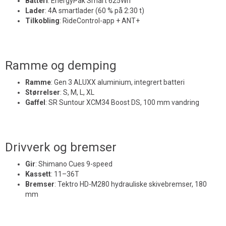
Batteri
:
EnergyPak Smart 625Wh
Lader
:
4A smartlader (60 % på 2:30 t)
Tilkobling
:
RideControl-app + ANT+
Ramme og demping
Ramme
:
Gen 3 ALUXX aluminium, integrert batteri
Størrelser
:
S, M, L, XL
Gaffel
:
SR Suntour XCM34 Boost DS, 100 mm vandring
Drivverk og bremser
Gir
:
Shimano Cues 9-speed
Kassett
:
11–36T
Bremser
:
Tektro HD-M280 hydrauliske skivebremser, 180
mm