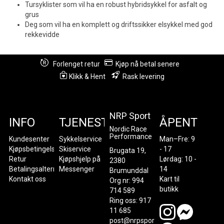
Tursyklister som vil ha en robust hybridsykkel for asfalt og
grus
Deg som vil ha en komplett og driftssikker elsykkel med god
rekkevidde
Forlenget retur
Kjøp nå betal senere
Klikk & Hent
Rask levering
NRP Sport
INFO
TJENESTER
ÅPENT
Nordic Race
Performance
Kundesenter
Sykkelservice
Man–Fre: 9
Kjøpsbetingelser
Skiservice
- 17
Brugata 19,
Retur
Kjøpshjelp på
Lørdag: 10 -
2380
Betalingsalternativer
Messenger
14
Brumunddal
Kontakt oss
Kart til
Org nr: 994
butikk
714 589
Ring oss: 917
11 685
post@nrpsport.no