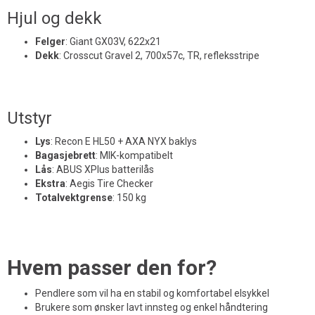
Hjul og dekk
Felger
:
Giant GX03V, 622x21
Dekk
:
Crosscut Gravel 2, 700x57c, TR, refleksstripe
Utstyr
Lys
:
Recon E HL50 + AXA NYX baklys
Bagasjebrett
:
MIK-kompatibelt
Lås
:
ABUS XPlus batterilås
Ekstra
:
Aegis Tire Checker
Totalvektgrense
:
150 kg
Hvem passer den for?
Pendlere som vil ha en stabil og komfortabel elsykkel
Brukere som ønsker lavt innsteg og enkel håndtering