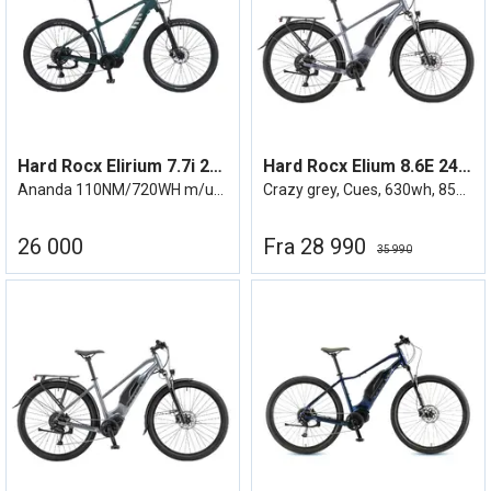
Hard Rocx Elirium 7.7i 29R HR u/utstyr
Hard Rocx Elium 8.6E 24/25
Ananda 110NM/720WH m/utstyr - Cues 11/46
Crazy grey, Cues, 630wh, 85nm
26 000
Fra 28 990
35 990