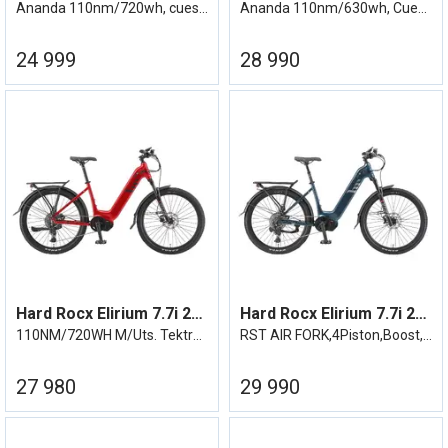
Ananda 110nm/720wh, cues 11/46
Ananda 110nm/630wh, Cues 11/46
24 999
28 990
Hard Rocx Elirium 7.7i 27R LS Ananda
Hard Rocx Elirium 7.7i 27R LS SE
110NM/720WH M/Uts. TektroDisc-Cues 11/46
RST AIR FORK,4Piston,Boost,Demperpinne
27 980
29 990