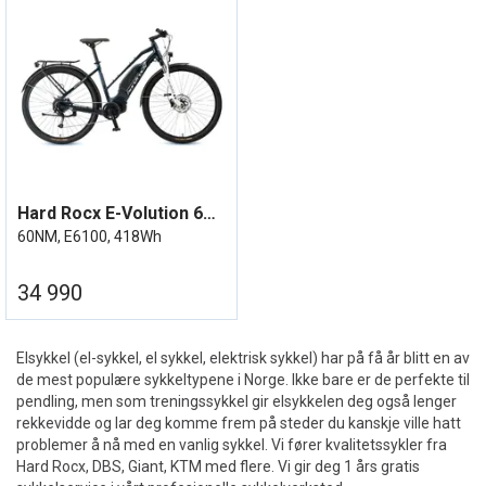
Hard Rocx E-Volution 6XX 16,5'' 2022
60NM, E6100, 418Wh
34 990
Elsykkel (el-sykkel, el sykkel, elektrisk sykkel) har på få år blitt en av
de mest populære sykkeltypene i Norge. Ikke bare er de perfekte til
pendling, men som treningssykkel gir elsykkelen deg også lenger
rekkevidde og lar deg komme frem på steder du kanskje ville hatt
problemer å nå med en vanlig sykkel. Vi fører kvalitetssykler fra
Hard Rocx, DBS, Giant, KTM med flere. Vi gir deg 1 års gratis