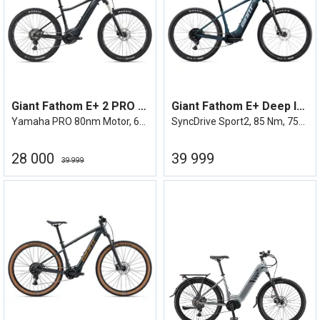
Giant Fathom E+ 2 PRO 29'' M
Giant Fathom E+ Deep lake
Yamaha PRO 80nm Motor, 625wh Panasonic
SyncDrive Sport2, 85 Nm, 750Wh, elsykkel
28 000
39 999
39 999