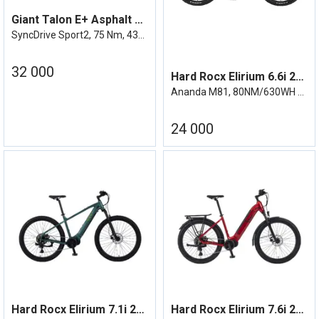
Giant Talon E+ Asphalt Green
SyncDrive Sport2, 75 Nm, 430Wh, elsykkel
32 000
Hard Rocx Elirium 6.6i 27R LS Ananda M81
Ananda M81, 80NM/630WH M/Uts.
24 000
Hard Rocx Elirium 7.1i 29R
Hard Rocx Elirium 7.6i 27R LS