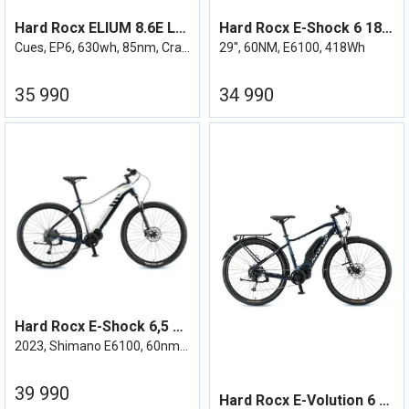
Hard Rocx ELIUM 8.6E LS 24/25
Hard Rocx E-Shock 6 18,5''
Cues, EP6, 630wh, 85nm, Crazy Grey
29'', 60NM, E6100, 418Wh
35 990
34 990
Hard Rocx E-Shock 6,5 Elsykkel 18,5''
2023, Shimano E6100, 60nm, 504wh
39 990
Hard Rocx E-Volution 6 Elsykkel 23