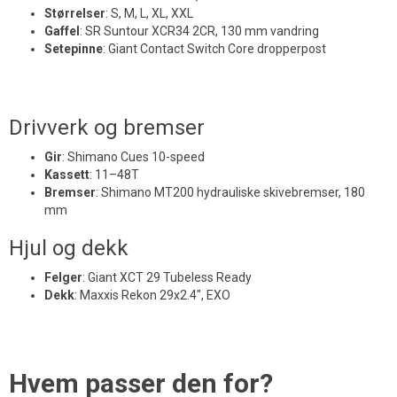
Størrelser
:
S, M, L, XL, XXL
Gaffel
:
SR Suntour XCR34 2CR, 130 mm vandring
Setepinne
:
Giant Contact Switch Core dropperpost
Drivverk og bremser
Gir
:
Shimano Cues 10-speed
Kassett
:
11–48T
Bremser
:
Shimano MT200 hydrauliske skivebremser, 180
mm
Hjul og dekk
Felger
:
Giant XCT 29 Tubeless Ready
Dekk
:
Maxxis Rekon 29x2.4", EXO
Hvem passer den for?