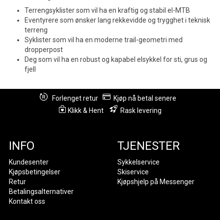
Terrengsyklister som vil ha en kraftig og stabil el-MTB
Eventyrere som ønsker lang rekkevidde og trygghet i teknisk
terreng
Syklister som vil ha en moderne trail-geometri med
dropperpost
Deg som vil ha en robust og kapabel elsykkel for sti, grus og
fjell
Forlenget retur
Kjøp nå betal senere
Klikk & Hent
Rask levering
INFO
TJENESTER
Kundesenter
Sykkelservice
Kjøpsbetingelser
Skiservice
Retur
Kjøpshjelp på Messenger
Betalingsalternativer
Kontakt oss