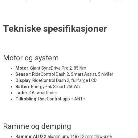
Tekniske spesifikasjoner
Motor og system
Motor
:
Giant SyncDrive Pro 2, 85 Nm
Sensor
:
RideControl Dash 2, Smart Assist, 5 nivåer
Display
:
RideControl Dash 2, fullfarge LCD
Batteri
:
EnergyPak Smart 750Wh
Lader
:
4A smartlader
Tilkobling
:
RideControl-app + ANT+
Ramme og demping
Ramme
:
ALUXX aluminium, 148x12 mm thru-axle