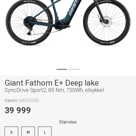
Giant Fathom E+ Deep lake
SyncDrive Sport2, 85 Nm, 750Wh, elsykkel
Varenr:
GA533200
39 999
Størrelse
S
M
L