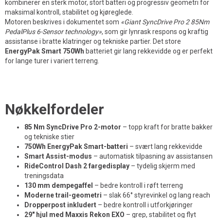
kombinerer en sterk motor, stort batteri og progressiv geometri for
maksimal kontroll, stabilitet og kjøreglede.
Motoren beskrives i dokumentet som
«Giant SyncDrive Pro 2 85Nm
PedalPlus 6-Sensor technology»
, som gir lynrask respons og kraftig
assistanse i bratte klatringer og tekniske partier. Det store
EnergyPak Smart 750Wh
batteriet gir lang rekkevidde og er perfekt
for lange turer i variert terreng.
Nøkkelfordeler
85 Nm SyncDrive Pro 2-motor
– topp kraft for bratte bakker
og tekniske stier
750Wh EnergyPak Smart-batteri
– svært lang rekkevidde
Smart Assist-modus
– automatisk tilpasning av assistansen
RideControl Dash 2 fargedisplay
– tydelig skjerm med
treningsdata
130 mm dempegaffel
– bedre kontroll i røft terreng
Moderne trail-geometri
– slak 66° styrevinkel og lang reach
Dropperpost inkludert
– bedre kontroll i utforkjøringer
29" hjul med Maxxis Rekon EXO
– grep, stabilitet og flyt