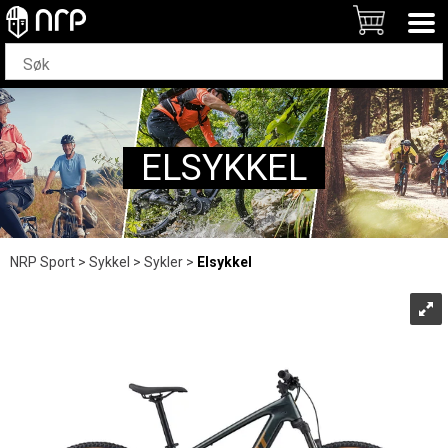
ELSYKKEL
NRP Sport
>
Sykkel
>
Sykler
>
Elsykkel