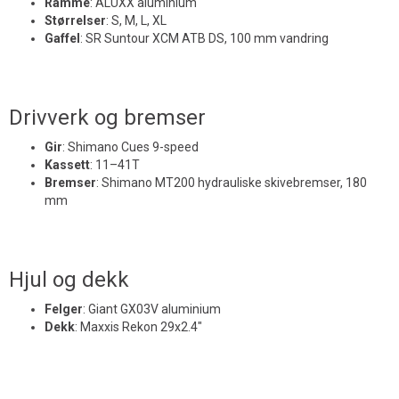
Ramme
:
ALUXX aluminium
Størrelser
:
S, M, L, XL
Gaffel
:
SR Suntour XCM ATB DS, 100 mm vandring
Drivverk og bremser
Gir
:
Shimano Cues 9-speed
Kassett
:
11–41T
Bremser
:
Shimano MT200 hydrauliske skivebremser, 180
mm
Hjul og dekk
Felger
:
Giant GX03V aluminium
Dekk
:
Maxxis Rekon 29x2.4"