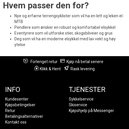
Hvem passer den for?
Nye og erfarne terrengsyklister som vil ha en lett og leken el-
MTB
Pendlere som ønsker en robust og komfortabel elsykkel
Eventyrere som vil utforske stier, skogsbilveier og grus
Deg som vil ha en moderne elsykkel med lav vekt og høy
ytelse
Forlenget retur
Kjøp nå betal senere
Klikk & Hent
Rask levering
INFO
TJENESTER
Kundesenter
Sykkelservice
Kjøpsbetingelser
Skiservice
Retur
Kjøpshjelp på Messenger
Betalingsalternativer
Kontakt oss