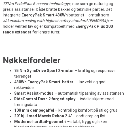
75Nm PedalPlus 6-sensor technology»
, noe som gir naturlig og
presis assistanse i både bratte bakker og tekniske partier. Det
integrerte
EnergyPak Smart 430Wh
batteriet – omtalt som
«Aluminium casing with highest safety standard (EN50604)»
–
holder vekten lav og er kompatibelt med
EnergyPak Plus 200
range extender
for lengre turer.
Nøkkelfordeler
75 Nm SyncDrive Sport 2-motor
– kraftig og responsiv i
terrenget
430Wh EnergyPak Smart-batteri
– lav vekt og god
rekkevidde
Smart Assist-modus
– automatisk tilpasning av assistansen
RideControl Dash 2 fargedisplay
– tydelig skjerm med
treningsdata
100 mm dempegaffel
– kontroll og komfort på sti og grus
29" hjul med Maxxis Rekon 2.4"
– godt grep og flyt
Moderne hardtail-geometri
– stabil, trygg og leken