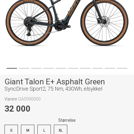
Giant Talon E+ Asphalt Green
SyncDrive Sport2, 75 Nm, 430Wh, elsykkel
Varenr:
GA5090000
32 000
Størrelse
S
M
L
XL