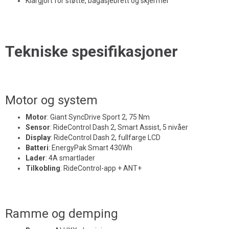
Klargjort for støtte, bagasjebrett og skjermer
Tekniske spesifikasjoner
Motor og system
Motor
:
Giant SyncDrive Sport 2, 75 Nm
Sensor
:
RideControl Dash 2, Smart Assist, 5 nivåer
Display
:
RideControl Dash 2, fullfarge LCD
Batteri
:
EnergyPak Smart 430Wh
Lader
:
4A smartlader
Tilkobling
:
RideControl-app + ANT+
Ramme og demping