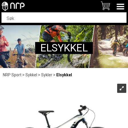
ELSYKKEL
NRP Sport
>
Sykkel
>
Sykler
>
Elsykkel