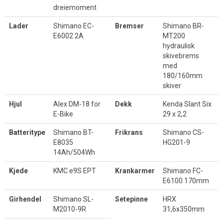
dreiemoment
Lader
Shimano EC-
Bremser
Shimano BR-
E6002 2A
MT200
hydraulisk
skivebrems
med
180/160mm
skiver
Hjul
Alex DM-18 for
Dekk
Kenda Slant Six
E-Bike
29 x 2,2
Batteritype
Shimano BT-
Frikrans
Shimano CS-
E8035
HG201-9
14Ah/504Wh
Kjede
KMC e9S EPT
Krankarmer
Shimano FC-
E6100 170mm
Girhendel
Shimano SL-
Setepinne
HRX
M2010-9R
31,6x350mm