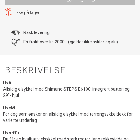
ikke på lager
Rask levering
Fri frakt over kr. 2000,- (gjelder ikke sykler og ski)
BESKRIVELSE
HvA
Allsidig elsykkel med Shimano STEPS E6100, integrert batteri og
29’’- hjul
HveM
For deg som ønsker en allsidig elsykkel med terrengsykkeldekk for
varierte underlag.
HvorfOr
Du får en kvalitativ elsykkel med sterk motor, lang rekkevidde og