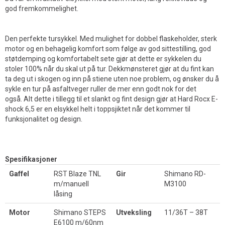
god fremkommelighet.
Den perfekte tursykkel. Med mulighet for dobbel flaskeholder, sterk
motor og en behagelig komfort som følge av god sittestilling, god
støtdemping og komfortabelt sete gjør at dette er sykkelen du
stoler 100% når du skal ut på tur. Dekkmønsteret gjør at du fint kan
ta deg ut i skogen og inn på stiene uten noe problem, og ønsker du å
sykle en tur på asfaltveger ruller de mer enn godt nok for det
også. Alt dette i tillegg til et slankt og fint design gjør at Hard Rocx E-
shock 6,5 er en elsykkel helt i toppsjiktet når det kommer til
funksjonalitet og design.
Spesifikasjoner
Gaffel
RST Blaze TNL
Gir
Shimano RD-
m/manuell
M3100
låsing
Motor
Shimano STEPS
Utveksling
11/36T – 38T
E6100 m/60nm