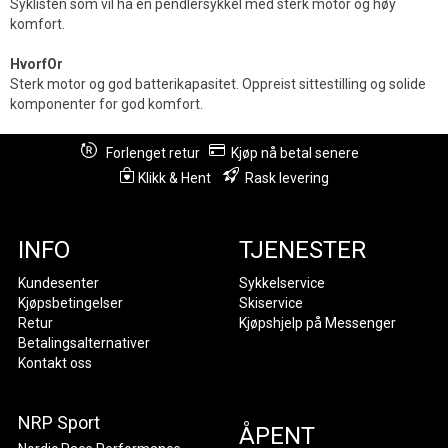
Syklisten som vil ha en pendlersykkel med sterk motor og høy
komfort.
HvorfOr
Sterk motor og god batterikapasitet. Oppreist sittestilling og solide
komponenter for god komfort.
Forlenget retur
Kjøp nå betal senere
Klikk & Hent
Rask levering
INFO
TJENESTER
Kundesenter
Sykkelservice
Kjøpsbetingelser
Skiservice
Retur
Kjøpshjelp på Messenger
Betalingsalternativer
Kontakt oss
NRP Sport
ÅPENT