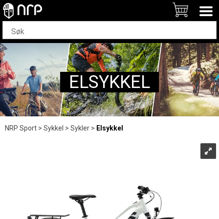
ELSYKKEL
NRP Sport
>
Sykkel
>
Sykler
>
Elsykkel