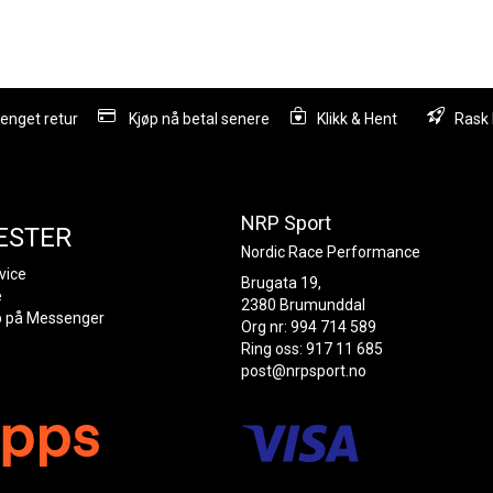
lenget retur
Kjøp nå betal senere
Klikk & Hent
Rask 
NRP Sport
ESTER
Nordic Race Performance
vice
Brugata 19,
e
2380 Brumunddal
p på Messenger
Org nr: 994 714 589
Ring oss: 917 11 685
post@nrpsport.no