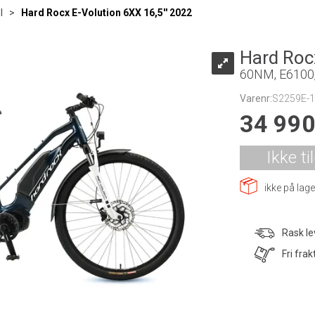
l
>
Hard Rocx E-Volution 6XX 16,5'' 2022
Hard Roc
60NM, E6100
Varenr:
S2259E-
34 99
Ikke ti
ikke på lage
Rask le
Fri frak