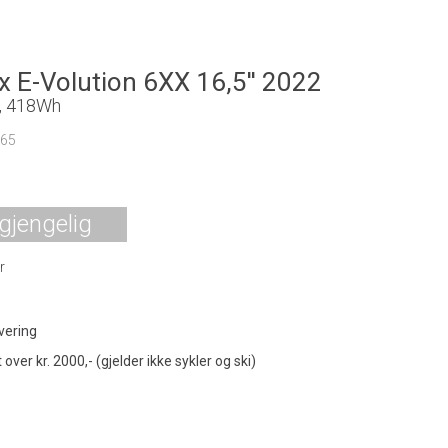
x E-Volution 6XX 16,5'' 2022
, 418Wh
165
0
lgjengelig
r
vering
t over kr. 2000,- (gjelder ikke sykler og ski)