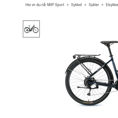
Her er du nå:
NRP Sport
>
Sykkel
>
Sykler
>
Elsykke