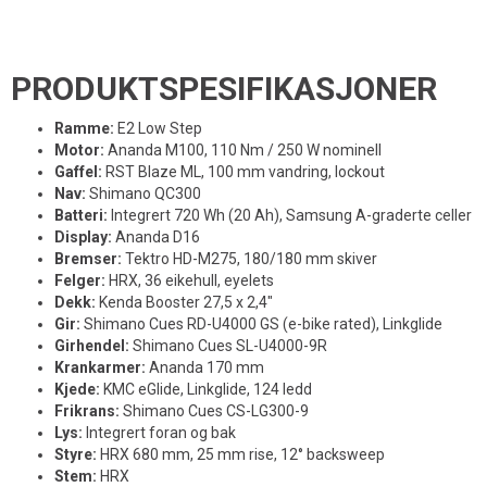
PRODUKTSPESIFIKASJONER
Ramme:
E2 Low Step
Motor:
Ananda M100, 110 Nm / 250 W nominell
Gaffel:
RST Blaze ML, 100 mm vandring, lockout
Nav:
Shimano QC300
Batteri:
Integrert 720 Wh (20 Ah), Samsung A-graderte celler
Display:
Ananda D16
Bremser:
Tektro HD-M275, 180/180 mm skiver
Felger:
HRX, 36 eikehull, eyelets
Dekk:
Kenda Booster 27,5 x 2,4"
Gir:
Shimano Cues RD-U4000 GS (e-bike rated), Linkglide
Girhendel:
Shimano Cues SL-U4000-9R
Krankarmer:
Ananda 170 mm
Kjede:
KMC eGlide, Linkglide, 124 ledd
Frikrans:
Shimano Cues CS-LG300-9
Lys:
Integrert foran og bak
Styre:
HRX 680 mm, 25 mm rise, 12° backsweep
Stem:
HRX