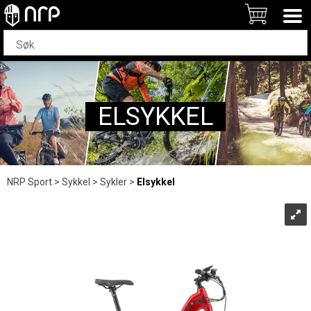
ELSYKKEL
NRP Sport
>
Sykkel
>
Sykler
>
Elsykkel