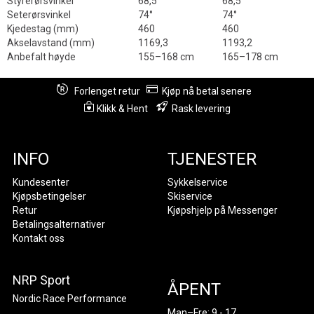
Styrerørsvinkel
68,5°
68,5°
Seterørsvinkel
74°
74°
Kjedestag (mm)
460
460
Akselavstand (mm)
1169,3
1193,2
Anbefalt høyde
155–168 cm
165–178 cm
Forlenget retur
Kjøp nå betal senere
Klikk & Hent
Rask levering
INFO
TJENESTER
Kundesenter
Sykkelservice
Kjøpsbetingelser
Skiservice
Retur
Kjøpshjelp på Messenger
Betalingsalternativer
Kontakt oss
NRP Sport
ÅPENT
Nordic Race Performance
Man–Fre: 9 - 17