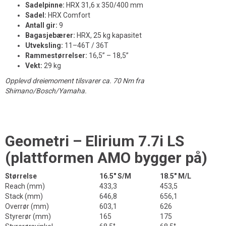
Sadelpinne:
HRX 31,6 x 350/400 mm
Sadel:
HRX Comfort
Antall gir:
9
Bagasjebærer:
HRX, 25 kg kapasitet
Utveksling:
11–46T / 36T
Rammestørrelser:
16,5” – 18,5”
Vekt:
29 kg
Opplevd dreiemoment tilsvarer ca. 70 Nm fra
Shimano/Bosch/Yamaha.
Geometri – Elirium 7.7i LS
(plattformen AMO bygger på)
Størrelse
16.5" S/M
18.5" M/L
Reach (mm)
433,3
453,5
Stack (mm)
646,8
656,1
Overrør (mm)
603,1
626
Styrerør (mm)
165
175