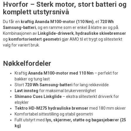
Hvorfor – Sterk motor, stort batteri og
komplett utstyrsnivå
Du får en
kraftig Ananda M100-motor (110 Nm)
, et
720 Wh
Samsung-batteri
, og en ramme som er enkel å klatre av og på.
Kombinasjonen av
Linkglide-drivverk
,
hydrauliske skivebremser
og
komfortorientert geometri
gjør AMO til et trygt og slitesterkt
valg for variert bruk.
Nøkkelfordeler
Kraftig
Ananda M100-motor med 110 Nm
– perfekt for
bakker og tung last
Stort
720 Wh Samsung-batteri
for lang rekkevidde
Lavt innsteg
for maksimal brukervennlighet
Shimano Cues Linkglide
– ekstra slitesterkt drivverk for
elsykler
Tektro HD-M275 hydrauliske bremser
med 180 mm skiver
Komfortabel sittestilling og stabil geometri
Fullt utstyrt med
lys, skjermer, støtte og bagasjebærer (25
kg)