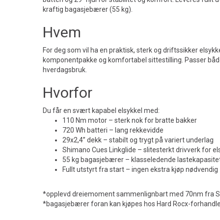
kraftig bagasjebærer (55 kg).
Hvem
For deg som vil ha en praktisk, sterk og driftssikker elsyk
komponentpakke og komfortabel sittestilling. Passer både t
hverdagsbruk.
Hvorfor
Du får en svært kapabel elsykkel med:
110 Nm motor – sterk nok for bratte bakker
720 Wh batteri – lang rekkevidde
29x2,4” dekk – stabilt og trygt på variert underlag
Shimano Cues Linkglide – slitesterkt drivverk for el
55 kg bagasjebærer – klasseledende lastekapasite
Fullt utstyrt fra start – ingen ekstra kjøp nødvendig
*opplevd dreiemoment sammenlignbart med 70nm fra
*bagasjebærer foran kan kjøpes hos Hard Rocx-forhandl