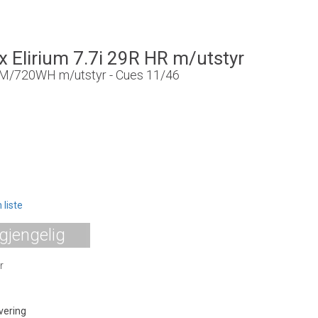
 Elirium 7.7i 29R HR m/utstyr
M/720WH m/utstyr - Cues 11/46
0
 liste
lgjengelig
r
vering