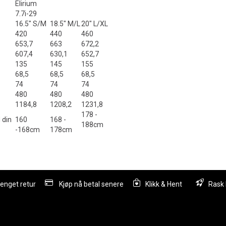
Elirium
7.7i-29
16.5" S/M
18.5" M/L
20" L/XL
420
440
460
653,7
663
672,2
607,4
630,1
652,7
135
145
155
68,5
68,5
68,5
74
74
74
480
480
480
1184,8
1208,2
1231,8
178 -
 din
160
168 -
188cm
-168cm
178cm
lenget retur
Kjøp nå betal senere
Klikk & Hent
Rask 