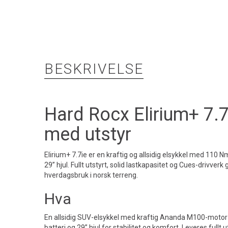
BESKRIVELSE
Hard Rocx Elirium+ 7.
med utstyr
Elirium+ 7.7ie er en kraftig og allsidig elsykkel med 110
29” hjul. Fullt utstyrt, solid lastkapasitet og Cues-drivverk
hverdagsbruk i norsk terreng.
Hva
En allsidig SUV-elsykkel med kraftig Ananda M100-moto
batteri og 29” hjul for stabilitet og komfort. Leveres fullt 