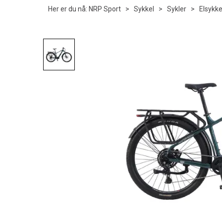
Her er du nå:
NRP Sport
>
Sykkel
>
Sykler
>
Elsykke