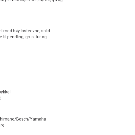
kel med høy lasteevne, solid
il pendling, grus, tur og
sykkel
t
 Shimano/Bosch/Yamaha
ere