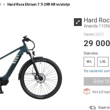
l
>
Hard Rocx Elirium 7.7i 29R HR m/utstyr
Hard Rocx
Ananda 110N
Varenr:
2627i
29 00
Størrelse
M/L
L/XL
Vis varianter som
Ikke ti
ikke på lage
Rask le