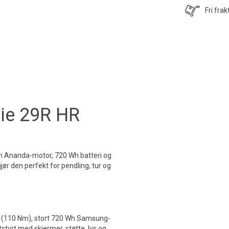
Fri frak
7ie 29R HR
 Nm Ananda-motor, 720 Wh batteri og
 gjør den perfekt for pendling, tur og
r (110 Nm), stort 720 Wh Samsung-
utstyrt med skjermer, støtte, lys og