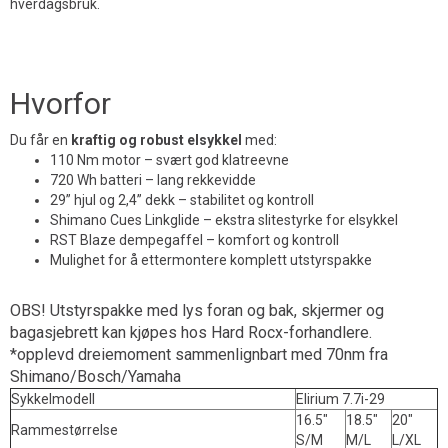
hverdagsbruk.
Hv
orfor
Du får en
kraftig og robust elsykkel
med:
110 Nm motor – svært god klatreevne
720 Wh batteri – lang rekkevidde
29” hjul og 2,4” dekk – stabilitet og kontroll
Shimano Cues Linkglide – ekstra slitestyrke for elsykkel
RST Blaze dempegaffel – komfort og kontroll
Mulighet for å ettermontere komplett utstyrspakke
OBS! Utstyrspakke med lys foran og bak, skjermer og
bagasjebrett kan kjøpes hos Hard Rocx-forhandlere.
*opplevd dreiemoment sammenlignbart med 70nm fra
Shimano/Bosch/Yamaha
Sykkelmodell
Elirium 7.7i-29
16.5"
18.5"
20"
Rammestørrelse
S/M
M/L
L/XL