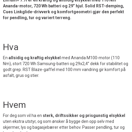
Elirium+ 7.7i er en kraftig og allsidig elsykkel med 110 Nm
Ananda-motor, 720 Wh batteri og 29” hjul. Solid RST-demping,
Cues Linkglide-drivverk og komfortgeometri gjør den perfekt
for pendling, tur og variert terreng.
Hva
En
allsidig og kraftig elsykkel
med Ananda M100-motor (110
Nm), stort 720 Wh Samsung-batteri og 29x2,4” dekk for stabilitet og
godt grep. RST Blaze-gaffel med 100 mm vandring gir komfort på
asfalt, grus og stier.
Hvem
For deg som vil ha en
sterk, driftssikker og prisgunstig elsykkel
uten ekstra utstyr, og som ønsker å bygge den opp selv med
skjermer, lys og bagasjebærer etter behov. Passer pendling, tur og