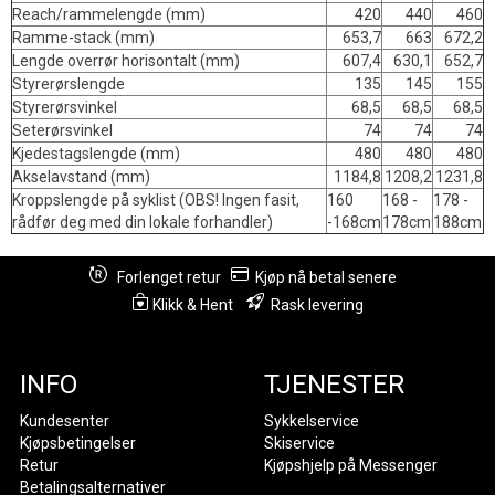
Reach/rammelengde (mm)
420
440
460
Ramme-stack (mm)
653,7
663
672,2
Lengde overrør horisontalt (mm)
607,4
630,1
652,7
Styrerørslengde
135
145
155
Styrerørsvinkel
68,5
68,5
68,5
Seterørsvinkel
74
74
74
Kjedestagslengde (mm)
480
480
480
Akselavstand (mm)
1184,8
1208,2
1231,8
Kroppslengde på syklist (OBS! Ingen fasit,
160
168 -
178 -
rådfør deg med din lokale forhandler)
-168cm
178cm
188cm
Forlenget retur
Kjøp nå betal senere
Klikk & Hent
Rask levering
INFO
TJENESTER
Kundesenter
Sykkelservice
Kjøpsbetingelser
Skiservice
Retur
Kjøpshjelp på Messenger
Betalingsalternativer