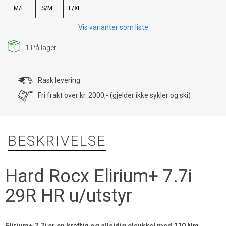
M/L
S/M
L/XL
Vis varianter som liste
1
På lager
Rask levering
Fri frakt over kr. 2000,- (gjelder ikke sykler og ski)
BESKRIVELSE
Hard Rocx Elirium+ 7.7i
29R HR u/utstyr