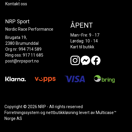
Kontakt oss
NRP Sport
ÅPENT
Nordic Race Performance
Man–Fre: 9 - 17
Brugata 19,
Lørdag: 10 - 14
2380 Brumunddal
Kart til butikk
Org nr: 994 714 589
Ring oss: 917 11 685
post@nrpsport.no
Copyright © 2026 NRP - All rights reserved
Forretningssystem
og
nettbutikkløsning
levert av
Multicase™
Norge AS