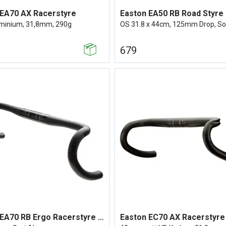
 EA70 AX Racerstyre
Easton EA50 RB Road Styre
uminium, 31,8mm, 290g
OS 31.8 x 44cm, 125mm Drop, So
679
Easton EA70 RB Ergo Racerstyre OS
Easton EC70 AX Racerstyre