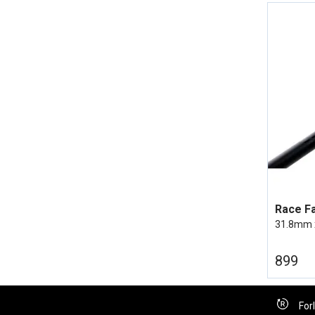
31.8mm 
899
For