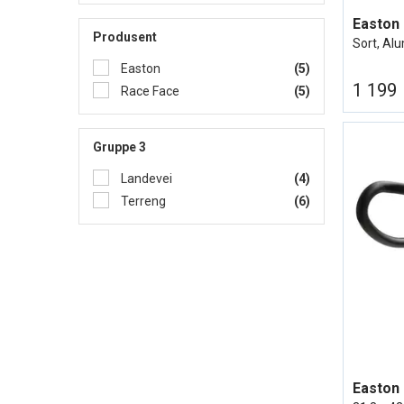
Easton
Produsent
Sort, Al
Easton
(5)
1 199
Race Face
(5)
Gruppe 3
Landevei
(4)
Terreng
(6)