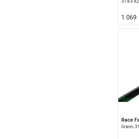
31.8 x 42
1 069
Grønn, 