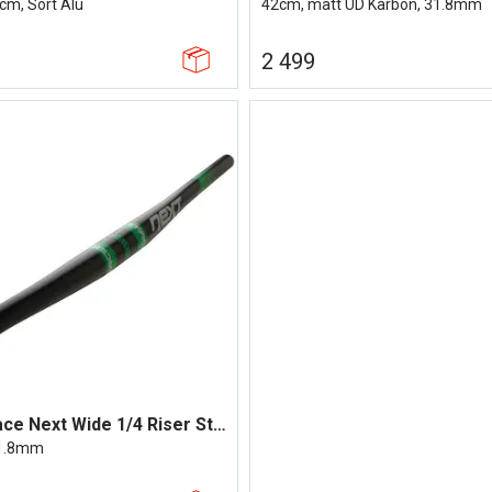
cm, Sort Alu
42cm, matt UD Karbon, 31.8mm
2 499
Race Face Next Wide 1/4 Riser Styre 31.8
31.8mm