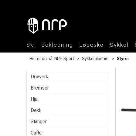
Ski
Bekledning
Løpesko
Sykkel
Her er du nå:
NRP Sport
>
Sykkeltilbehør
>
Styrer
Drivverk
Bremser
Hjul
Dekk
Slanger
Gafler