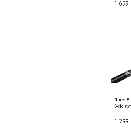
1 699
Solid styr
1 799