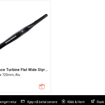
Race Face Turbine Flat Wide Styre Sort
x 720mm, Alu
lenget retur
Kjøp nå betal senere
Klikk & Hent
Rask 