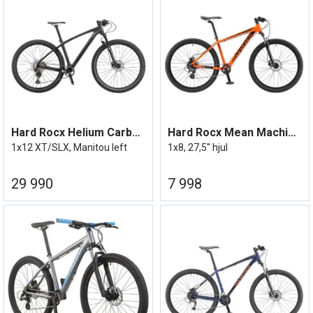
Hard Rocx Helium Carbon 24/25
Hard Rocx Mean Machine 27R
1x12 XT/SLX, Manitou left
1x8, 27,5'' hjul
29 990
7 998