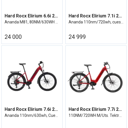
Hard Rocx Elirium 6.6i 27R LS Ananda M81
Hard Rocx Elirium 7.1i 29R
Ananda M81, 80NM/630WH M/Uts.
Ananda 110nm/720wh, cues 11/46
24 000
24 999
Hard Rocx Elirium 7.6i 27R LS
Hard Rocx Elirium 7.7i 27R LS Ananda
Ananda 110nm/630wh, Cues 11/46
110NM/720WH M/Uts. TektroDisc-Cues 11/46