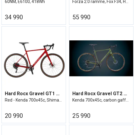
60NM, E6100, 418Wh
Forza 2.0 ramme, Fox F34, Hev/senk
34 990
55 990
Hard Rocx Gravel GT1 Cues 1x10 40-11/48
Hard Rocx Gravel GT2 GRX 1x12-40-10/45
Red - Kenda 700x45c, Shimano, No Tubes
Kenda 700x45c, carbon gaffel No Tubes
20 990
25 990