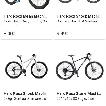
Hard Rocx Mean Machine 27R
Hard Rocx Shock Machine 19R 24/25
Tektro hydr. Disc, Suntour, Shimano 1x8
Shimano disc, 2x8, Suntour
8 000
9 990
Hard Rocx Shock Machine XX 27R 15''
Hard Rocx Stone Machine 2022
2x8gir, Suntour, Shimano disc bremser
29'', 1x12s SX Eagle, Disc