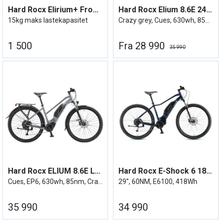
Hard Rocx Elirium+ Frontbærer
Hard Rocx Elium 8.6E 24/25
15kg maks lastekapasitet
Crazy grey, Cues, 630wh, 85nm
1 500
Fra 28 990
35 990
Hard Rocx ELIUM 8.6E LS 24/25
Hard Rocx E-Shock 6 18,5''
Cues, EP6, 630wh, 85nm, Crazy Grey
29'', 60NM, E6100, 418Wh
35 990
34 990