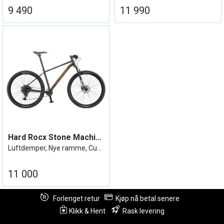
9 490
11 990
Hard Rocx Stone Machine 29R Air
Luftdemper, Nye ramme, Cues 1x9 11/46
11 000
Forlenget retur
Kjøp nå betal senere
Klikk & Hent
Rask levering