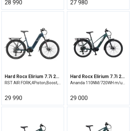
28 990
27 980
Hard Rocx Elirium 7.7i 27R LS SE
Hard Rocx Elirium 7.7i 27R MS m/utstyr
RST AIR FORK,4Piston,Boost,Demperpinne
Ananda 110NM/720WH m/utstyr - Cues 11/46
29 990
29 000