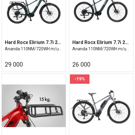
Hard Rocx Elirium 7.7i 29R HR m/utstyr
Hard Rocx Elirium 7.7i 29R HR u/utstyr
Ananda 110NM/720WH m/utstyr - Cues 11/46
Ananda 110NM/720WH m/utstyr - Cues 11/46
29 000
26 000
19%