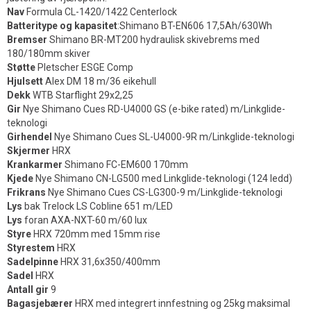
Nav
Formula CL-1420/1422 Centerlock
Batteritype og kapasitet
:Shimano BT-EN606 17,5Ah/630Wh
Bremser
Shimano BR-MT200 hydraulisk skivebrems med
180/180mm skiver
Støtte
Pletscher ESGE Comp
Hjulsett
Alex DM 18 m/36 eikehull
Dekk
WTB Starflight 29x2,25
Gir
Nye Shimano Cues RD-U4000 GS (e-bike rated) m/Linkglide-
teknologi
Girhendel
Nye Shimano Cues SL-U4000-9R m/Linkglide-teknologi
Skjermer
HRX
Krankarmer
Shimano FC-EM600 170mm
Kjede
Nye Shimano CN-LG500 med Linkglide-teknologi (124 ledd)
Frikrans
Nye Shimano Cues CS-LG300-9 m/Linkglide-teknologi
Lys
bak Trelock LS Cobline 651 m/LED
Lys
foran AXA-NXT-60 m/60 lux
Styre
HRX 720mm med 15mm rise
Styrestem
HRX
Sadelpinne
HRX 31,6x350/400mm
Sadel
HRX
Antall gir
9
Bagasjebærer
HRX med integrert innfestning og 25kg maksimal