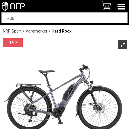
NRP Sport
>
Varemerker
>
Hard Rocx
19%