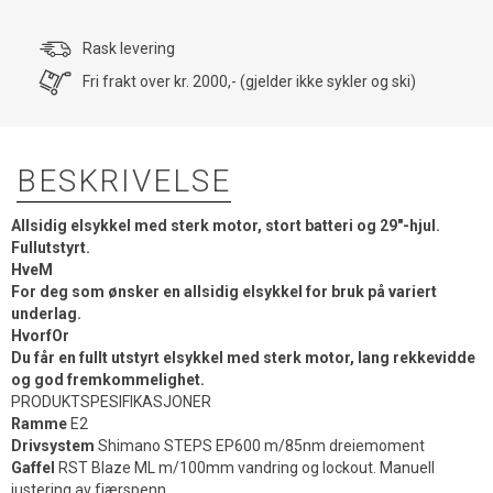
Rask levering
Fri frakt over kr. 2000,- (gjelder ikke sykler og ski)
BESKRIVELSE
Allsidig elsykkel med sterk motor, stort batteri og 29"-hjul.
Fullutstyrt.
HveM
For deg som ønsker en allsidig elsykkel for bruk på variert
underlag.
HvorfOr
Du får en fullt utstyrt elsykkel med sterk motor, lang rekkevidde
og god fremkommelighet.
PRODUKTSPESIFIKASJONER
Ramme
E2
Drivsystem
Shimano STEPS EP600 m/85nm dreiemoment
Gaffel
RST Blaze ML m/100mm vandring og lockout. Manuell
justering av fjærspenn.