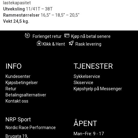
lastekapasitet
Utveksling
11/41T – 38T
Rammestørrelser
16,5” – 18,5” – 20,5"
Vekt 24,5 kg.
Forlenget retur
Kjøp nå betal senere
Klikk & Hent
Rask levering
INFO
TJENESTER
Kundesenter
Sykkelservice
Kjøpsbetingelser
Skiservice
Retur
Kjøpshjelp på Messenger
Betalingsalternativer
Kontakt oss
NRP Sport
ÅPENT
Nordic Race Performance
Man–Fre: 9 - 17
Brugata 19,