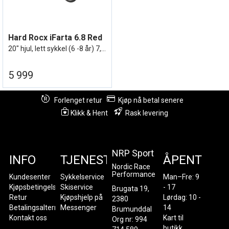
Hard Rocx iFarta 6.8 Red
20" hjul, lett sykkel (6 -8 år) 7,3kg
5 999
Forlenget retur
Kjøp nå betal senere
Klikk & Hent
Rask levering
NRP Sport
INFO
TJENESTER
ÅPENT
Nordic Race
Performance
Kundesenter
Sykkelservice
Man–Fre: 9
Kjøpsbetingelser
Skiservice
- 17
Brugata 19,
Retur
Kjøpshjelp på
Lørdag: 10 -
2380
Betalingsalternativer
Messenger
14
Brumunddal
Kontakt oss
Kart til
Org nr: 994
butikk