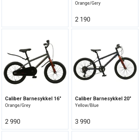
og justere pedaler/sadel, fylle luft i hjul.
Orange/Gery
2 190
Caliber Barnesykkel 16"
Caliber Barnesykkel 20"
Orange/Grey
Yellow/Blue
2 990
3 990