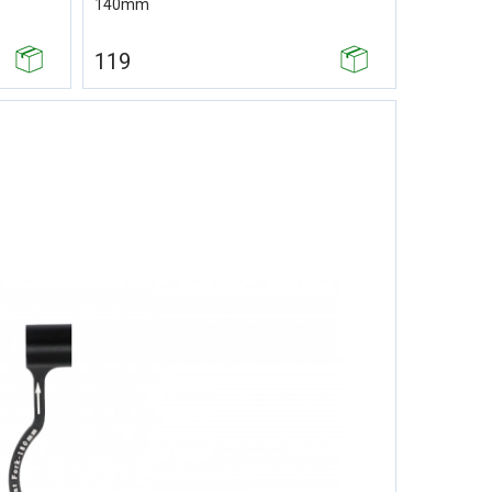
140mm
119