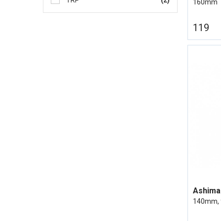
TRP
(2)
160mm
119
140mm, 