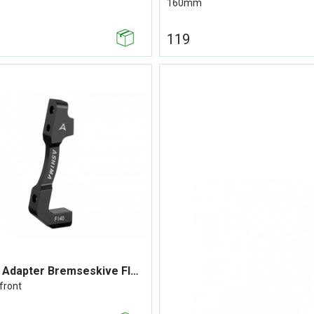
160mm
119
Ashima Adapter Bremseskive Flatmount
front