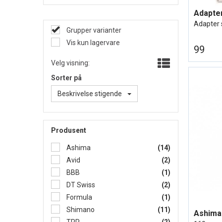
Adapter s
Grupper varianter
Vis kun lagervare
99
Velg visning:
Sorter på
Beskrivelse stigende
Produsent
Ashima
(14)
Avid
(2)
BBB
(1)
DT Swiss
(2)
Formula
(1)
Shimano
(11)