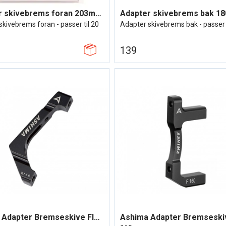
Adapter skivebrems foran 203mm Gaffel=po
Adapter skivebrems bak 1
kivebrems foran - passer til 20
Adapter skivebrems bak - passer 
139
Ashima Adapter Bremseskive Flat mount