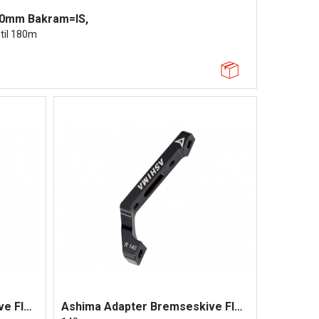
80mm Bakram=IS,
til 180m
Ashima Adapter Bremseskive Flat mount
Ashima Adapter Bremseskive Flatmount