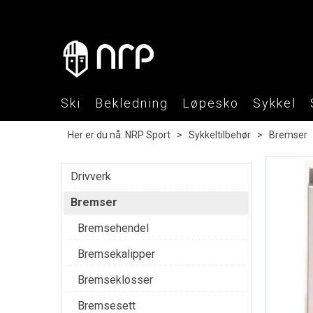
Ski
Bekledning
Løpesko
Sykkel
Her er du nå:
NRP Sport
>
Sykkeltilbehør
>
Bremser
Drivverk
Bremser
Bremsehendel
Bremsekalipper
Bremseklosser
Bremsesett