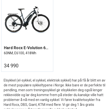
Hard Rocx E-Volution 6XX 16,5'' 2022
60NM, E6100, 418Wh
34 990
Elsykkel (el-sykkel, el sykkel, elektrisk sykkel) har på få år blitt en av
de mest populære sykkeltypene i Norge. Ikke bare er de perfekte til
pendling, men som treningssykkel gir elsykkelen deg også lenger
rekkevidde og lar deg komme frem på steder du kanskje ville hatt
problemer å nå med en vanlig sykkel. Vi fører kvalitetssykler fra
Hard Rocx, DBS, Giant, KTM med flere. Vi gir deg 1 års gratis