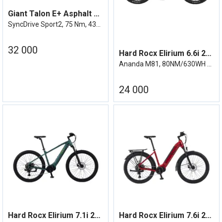
Giant Talon E+ Asphalt Green
SyncDrive Sport2, 75 Nm, 430Wh, elsykkel
32 000
Hard Rocx Elirium 6.6i 27R LS Ananda M81
Ananda M81, 80NM/630WH M/Uts.
24 000
Hard Rocx Elirium 7.1i 29R
Hard Rocx Elirium 7.6i 27R LS