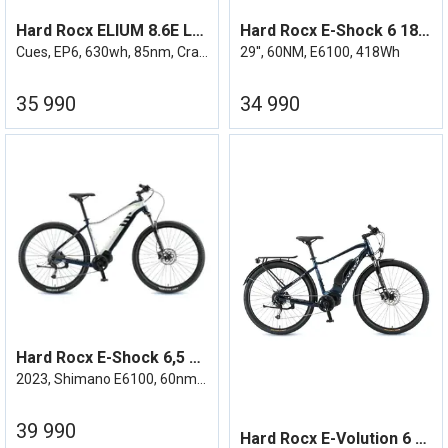
Hard Rocx ELIUM 8.6E LS 24/25
Hard Rocx E-Shock 6 18,5''
Cues, EP6, 630wh, 85nm, Crazy Grey
29'', 60NM, E6100, 418Wh
35 990
34 990
Hard Rocx E-Shock 6,5 Elsykkel 18,5''
2023, Shimano E6100, 60nm, 504wh
39 990
Hard Rocx E-Volution 6 Elsykkel 23