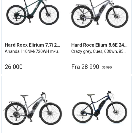
Hard Rocx Elirium 7.7i 29R HR u/utstyr
Hard Rocx Elium 8.6E 24/25
Ananda 110NM/720WH m/utstyr - Cues 11/46
Crazy grey, Cues, 630wh, 85nm
26 000
Fra 28 990
35 990