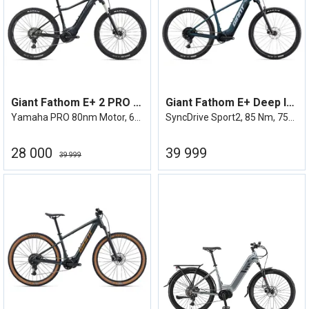
Giant Fathom E+ 2 PRO 29'' M
Giant Fathom E+ Deep lake
Yamaha PRO 80nm Motor, 625wh Panasonic
SyncDrive Sport2, 85 Nm, 750Wh, elsykkel
28 000
39 999
39 999