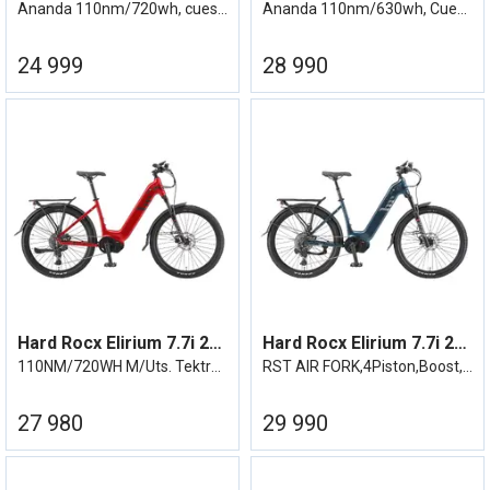
Ananda 110nm/720wh, cues 11/46
Ananda 110nm/630wh, Cues 11/46
24 999
28 990
Hard Rocx Elirium 7.7i 27R LS Ananda
Hard Rocx Elirium 7.7i 27R LS SE
110NM/720WH M/Uts. TektroDisc-Cues 11/46
RST AIR FORK,4Piston,Boost,Demperpinne
27 980
29 990